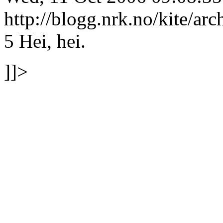
http://blogg.nrk.no/kite/a
5
Hei, hei.
]]>