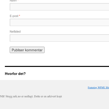
Navn
*
E-post
*
Nettsted
Hvorfor det?
Featuring WPMU Blo
NB! blogg.nrk.no er nedlagt. Dette er en arkivert kopi