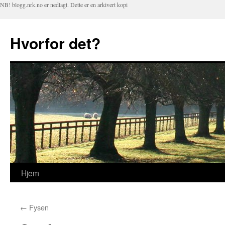
NB! blogg.nrk.no er nedlagt. Dette er en arkivert kopi
Hvorfor det?
Hjem
Hopp
til
←
Fysen
innhold