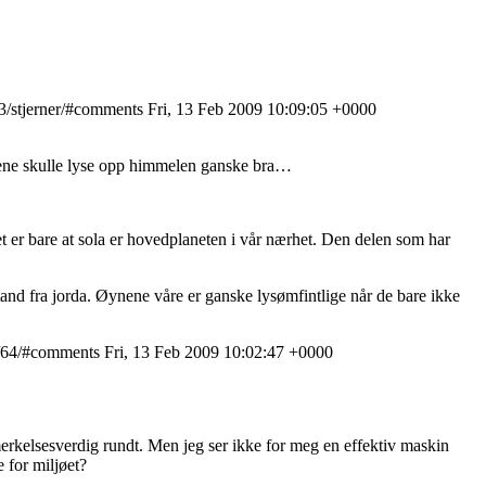
13/stjerner/#comments
Fri, 13 Feb 2009 10:09:05 +0000
ernene skulle lyse opp himmelen ganske bra…
 Det er bare at sola er hovedplaneten i vår nærhet. Den delen som har
stand fra jorda. Øynene våre er ganske lysømfintlige når de bare ikke
3/64/#comments
Fri, 13 Feb 2009 10:02:47 +0000
bemerkelsesverdig rundt. Men jeg ser ikke for meg en effektiv maskin
e for miljøet?