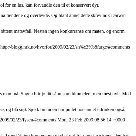
 for en lus, kan forvandle den til et konservert dyr.
nna fiendene og overlevde. Og blant annet dette skrev nok Darwin
like råttent matavfall. Nesten ingen konkurranse om maten, og enorm
/
http://blogg.nrk.no/hvorfor/2009/02/23/sn%c3%b8farge/#comments
vis man må. Snøen blir jo litt sånn som himmelen, men mest hvit. Med
ise, og blå snø: Sjekk om noen har puttet noe annet i drinken også.
r/2009/02/23/fysen/#comments
Mon, 23 Feb 2009 08:56:14 +0000
DU Trond Viggo komme opp med et ord for den situasjonen. Jeg har