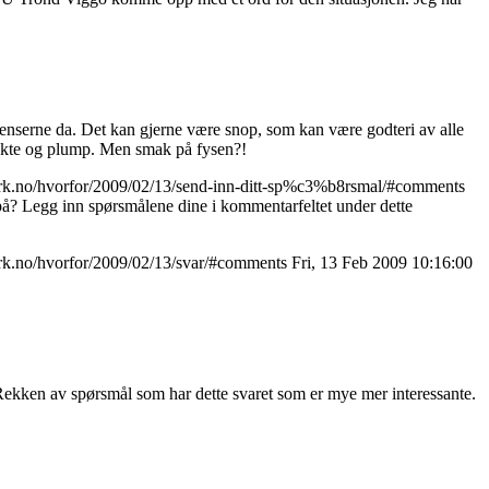
rgenserne da. Det kan gjerne være snop, som kan være godteri av alle
irekte og plump. Men smak på fysen?!
.nrk.no/hvorfor/2009/02/13/send-inn-ditt-sp%c3%b8rsmal/#comments
 på? Legg inn spørsmålene dine i kommentarfeltet under dette
nrk.no/hvorfor/2009/02/13/svar/#comments
Fri, 13 Feb 2009 10:16:00
Rekken av spørsmål som har dette svaret som er mye mer interessante.