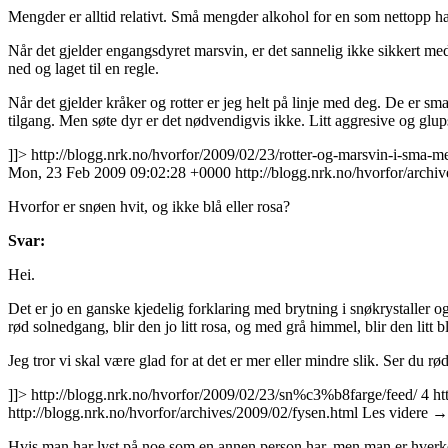
Mengder er alltid relativt. Små mengder alkohol for en som nettopp har
Når det gjelder engangsdyret marsvin, er det sannelig ikke sikkert 
ned og laget til en regle.
Når det gjelder kråker og rotter er jeg helt på linje med deg. De er s
tilgang. Men søte dyr er det nødvendigvis ikke. Litt aggresive og glup
]]>
http://blogg.nrk.no/hvorfor/2009/02/23/rotter-og-marsvin-i-sma-m
Mon, 23 Feb 2009 09:02:28 +0000
http://blogg.nrk.no/hvorfor/arch
Hvorfor er snøen hvit, og ikke blå eller rosa?
Svar:
Hei.
Det er jo en ganske kjedelig forklaring med brytning i snøkrystaller
rød solnedgang, blir den jo litt rosa, og med grå himmel, blir den litt b
Jeg tror vi skal være glad for at det er mer eller mindre slik. Ser du 
]]>
http://blogg.nrk.no/hvorfor/2009/02/23/sn%c3%b8farge/feed/
4
ht
http://blogg.nrk.no/hvorfor/archives/2009/02/fysen.html
Les videre
→
Hvis man har lyst på noe som en annen person har, men man er hver