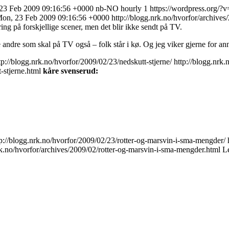
23 Feb 2009 09:16:56 +0000
nb-NO
hourly
1
https://wordpress.org/?v
on, 23 Feb 2009 09:16:56 +0000
http://blogg.nrk.no/hvorfor/archive
g på forskjellige scener, men det blir ikke sendt på TV.
andre som skal på TV også – folk står i kø. Og jeg viker gjerne for a
tp://blogg.nrk.no/hvorfor/2009/02/23/nedskutt-stjerne/
http://blogg.nrk
-stjerne.html
kåre svenserud:
tp://blogg.nrk.no/hvorfor/2009/02/23/rotter-og-marsvin-i-sma-mengder/
rk.no/hvorfor/archives/2009/02/rotter-og-marsvin-i-sma-mengder.html
L