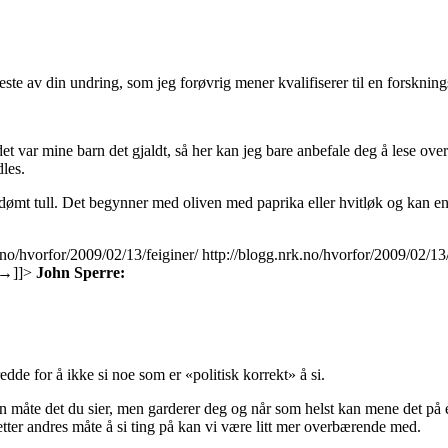
ste av din undring, som jeg forøvrig mener kvalifiserer til en forskni
 det var mine barn det gjaldt, så her kan jeg bare anbefale deg å lese over
les.
rdømt tull. Det begynner med oliven med paprika eller hvitløk og kan e
.no/hvorfor/2009/02/13/feiginer/
http://blogg.nrk.no/hvorfor/2009/02/13
→
]]>
John Sperre:
edde for å ikke si noe som er «politisk korrekt» å si.
måte det du sier, men garderer deg og når som helst kan mene det på 
etter andres måte å si ting på kan vi være litt mer overbærende med.