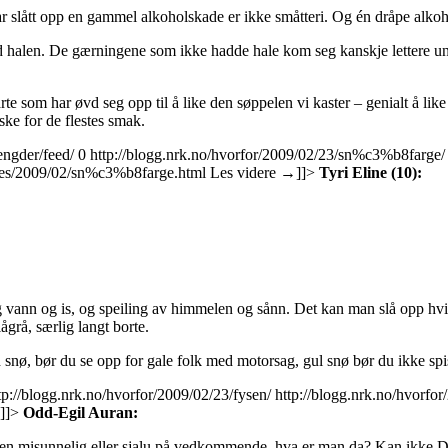
 slått opp en gammel alkoholskade er ikke småtteri. Og én dråpe alkohol
med halen. De gærningene som ikke hadde hale kom seg kanskje lettere u
marte som har øvd seg opp til å like den søppelen vi kaster – genialt å 
ske for de flestes smak.
engder/feed/
0
http://blogg.nrk.no/hvorfor/2009/02/23/sn%c3%b8farge
ives/2009/02/sn%c3%b8farge.html
Les videre
→
]]>
Tyri Eline (10):
 og vann og is, og speiling av himmelen og sånn. Det kan man slå opp h
lågrå, særlig langt borte.
rød snø, bør du se opp for gale folk med motorsag, gul snø bør du ikke sp
tp://blogg.nrk.no/hvorfor/2009/02/23/fysen/
http://blogg.nrk.no/hvorfo
]]>
Odd-Egil Auran:
ken misunnelig eller sjalu på vedkommende, hva er man da? Kan ikke 