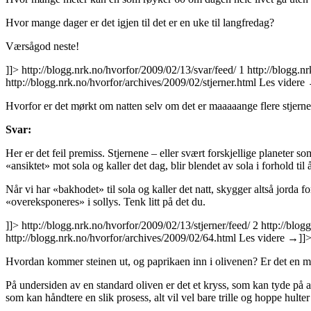
Hvor mange dager er det igjen til det er en uke til langfredag?
Værsågod neste!
]]>
http://blogg.nrk.no/hvorfor/2009/02/13/svar/feed/
1
http://blogg.n
http://blogg.nrk.no/hvorfor/archives/2009/02/stjerner.html
Les videre
Hvorfor er det mørkt om natten selv om det er maaaaange flere stjern
Svar:
Her er det feil premiss. Stjernene – eller svært forskjellige planeter s
«ansiktet» mot sola og kaller det dag, blir blendet av sola i forhold til å
Når vi har «bakhodet» til sola og kaller det natt, skygger altså jorda 
«overeksponeres» i sollys. Tenk litt på det du.
]]>
http://blogg.nrk.no/hvorfor/2009/02/13/stjerner/feed/
2
http://blog
http://blogg.nrk.no/hvorfor/archives/2009/02/64.html
Les videre
→
]]
Hvordan kommer steinen ut, og paprikaen inn i olivenen? Er det en m
På undersiden av en standard oliven er det et kryss, som kan tyde på at
som kan håndtere en slik prosess, alt vil vel bare trille og hoppe hulte