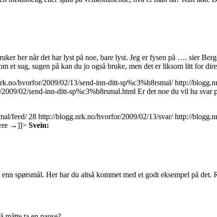
uker her når det har lyst på noe, bare lyst. Jeg er fysen på …. sier Be
 som et sug, sugen på kan du jo også bruke, men det er liksom litt for d
.nrk.no/hvorfor/2009/02/13/send-inn-ditt-sp%c3%b8rsmal/
http://blogg
es/2009/02/send-inn-ditt-sp%c3%b8rsmal.html
Er det noe du vil ha svar
mal/feed/
28
http://blogg.nrk.no/hvorfor/2009/02/13/svar/
http://blogg.
ere
→
]]>
Svein:
e enn spørsmål. Her har du altså kommet med et godt eksempel på det. 
å måtte ta en pause?