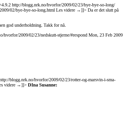
=4.9.2
http://blogg.nrk.no/hvorfor/2009/02/23/bye-bye-so-long/
s/2009/02/bye-bye-so-long.html
Les videre
→
]]>
Da er det slutt på
nnen god underholdning. Takk for nå.
.no/hvorfor/2009/02/23/nedskutt-stjerne/#respond
Mon, 23 Feb 2009
http://blogg.nrk.no/hvorfor/2009/02/23/rotter-og-marsvin-i-sma-
es videre
→
]]>
DIna Susanne: