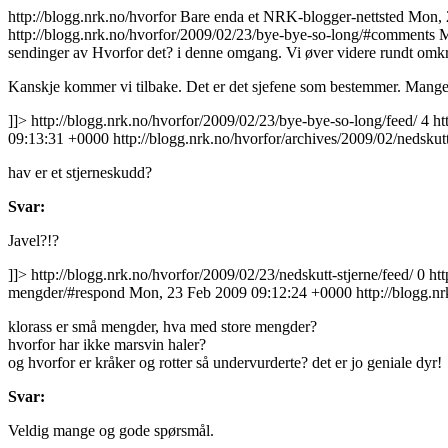
http://blogg.nrk.no/hvorfor
Bare enda et NRK-blogger-nettsted
Mon, 
http://blogg.nrk.no/hvorfor/2009/02/23/bye-bye-so-long/#comments
M
sendinger av Hvorfor det? i denne omgang. Vi øver videre rundt omkrin
Kanskje kommer vi tilbake. Det er det sjefene som bestemmer. Mange 
]]>
http://blogg.nrk.no/hvorfor/2009/02/23/bye-bye-so-long/feed/
4
ht
09:13:31 +0000
http://blogg.nrk.no/hvorfor/archives/2009/02/nedskutt
hav er et stjerneskudd?
Svar:
Javel?!?
]]>
http://blogg.nrk.no/hvorfor/2009/02/23/nedskutt-stjerne/feed/
0
ht
mengder/#respond
Mon, 23 Feb 2009 09:12:24 +0000
http://blogg.n
klorass er små mengder, hva med store mengder?
hvorfor har ikke marsvin haler?
og hvorfor er kråker og rotter så undervurderte? det er jo geniale dyr!
Svar:
Veldig mange og gode spørsmål.