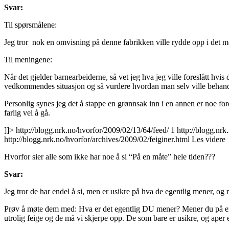
Svar:
Til spørsmålene:
Jeg tror nok en omvisning på denne fabrikken ville rydde opp i det me
Til meningene:
Når det gjelder barnearbeiderne, så vet jeg hva jeg ville foreslått hvis
vedkommendes situasjon og så vurdere hvordan man selv ville behand
Personlig synes jeg det å stappe en grønnsak inn i en annen er noe fo
farlig vei å gå.
]]>
http://blogg.nrk.no/hvorfor/2009/02/13/64/feed/
1
http://blogg.nrk
http://blogg.nrk.no/hvorfor/archives/2009/02/feiginer.html
Les videre
Hvorfor sier alle som ikke har noe å si “På en måte” hele tiden???
Svar:
Jeg tror de har endel å si, men er usikre på hva de egentlig mener, og r
Prøv å møte dem med: Hva er det egentlig DU mener? Mener du på en 
utrolig feige og de må vi skjerpe opp. De som bare er usikre, og aper 