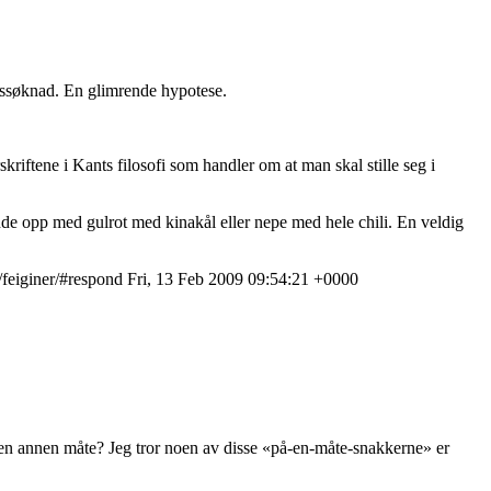
ngssøknad. En glimrende hypotese.
skriftene i Kants filosofi som handler om at man skal stille seg i
nde opp med gulrot med kinakål eller nepe med hele chili. En veldig
/feiginer/#respond
Fri, 13 Feb 2009 09:54:21 +0000
en annen måte? Jeg tror noen av disse «på-en-måte-snakkerne» er