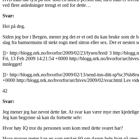
ved flere anledninger trengt et ord for dette…
Svar:
Hei på deg.
Siden jeg bor i Bergen, mener jeg det er et ord du kan bruke som de br
slag fra bamsemums til stekt rogn med sitron eller sex. Det er nesten
]]>
http://blogg.nrk.no/hvorfor/2009/02/23/fysen/feed/
3
http://blogg
Fri, 13 Feb 2009 14:21:54 +0000
http://blogg.nrk.no/hvorfor/archiv
innlegget!
]]>
http://blogg.nrk.no/hvorfor/2009/02/13/send-inn-ditt-sp%c3%b8rs
+0000
http://blogg.nrk.no/hvorfor/archives/2009/02/svar.html
Les vid
42
Svar:
Jeg mener jeg har nevnt dette før. At svar kan være mye mer kjedelig
Jeg kan begynne så kan du fortsette selv:
Hvor høy IQ tror du personen som kom med dette svaret har?
Hvor mange meter kan en som røyker 60 om dagen hele livet gå uten 