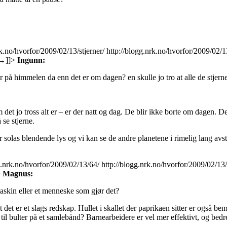
rk.no/hvorfor/2009/02/13/stjerner/
http://blogg.nrk.no/hvorfor/2009/02/
→
]]>
Ingunn:
er på himmelen da enn det er om dagen? en skulle jo tro at alle de stj
om det jo tross alt er – er der natt og dag. De blir ikke borte om dagen.
 se stjerne.
for solas blendende lys og vi kan se de andre planetene i rimelig lang av
g.nrk.no/hvorfor/2009/02/13/64/
http://blogg.nrk.no/hvorfor/2009/02/1
>
Magnus:
askin eller et menneske som gjør det?
 det er et slags redskap. Hullet i skallet der paprikaen sitter er også 
r til bulter på et samlebånd? Barnearbeidere er vel mer effektivt, og bedr