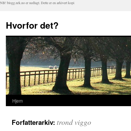
NB! blogg.nrk.no er nedlagt. Dette er en arkivert kopi
Hvorfor det?
Hjem
Hopp
til
trond viggo
Forfatterarkiv:
innhold