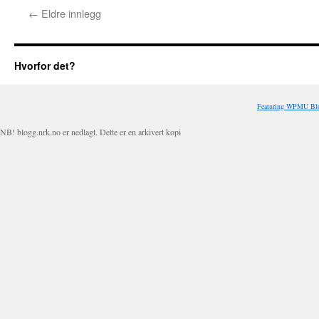
←
Eldre innlegg
Hvorfor det?
Featuring WPMU Blo
NB! blogg.nrk.no er nedlagt. Dette er en arkivert kopi