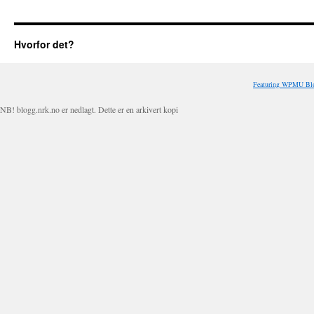
Hvorfor det?
Featuring WPMU Blo
NB! blogg.nrk.no er nedlagt. Dette er en arkivert kopi