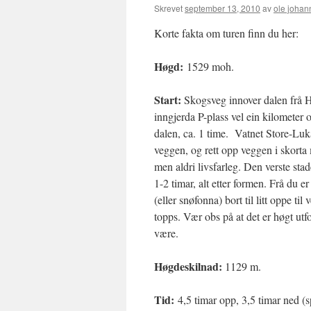
Skrevet
september 13, 2010
av
ole johan
Korte fakta om turen finn du her:
Høgd:
1529 moh.
Start:
Skogsveg innover dalen frå H
inngjerda P-plass vel ein kilometer o
dalen, ca. 1 time. Vatnet Store-Luka 
veggen, og rett opp veggen i skorta 
men aldri livsfarleg. Den verste st
1-2 timar, alt etter formen. Frå du 
(eller snøfonna) bort til litt oppe t
topps. Vær obs på at det er høgt utfo
være.
Høgdeskilnad:
1129 m.
Tid:
4,5 timar opp, 3,5 timar ned (s