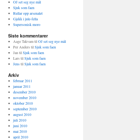
OJ set seg nye mål
Sjuk som faen
Rullar opp arsenalet
Gjekk i jule-fella
Supersonisk moro
Siste kommentarer
Aage Takvam
til
OJ set seg nye mål
Per Anders
til
Sjuk som faen
Jan
til
Sjuk som faen
Lars
til
Sjuk som faen
Jens
til
Sjuk som faen
Arkiv
februar 2011
januar 2011
desember 2010
november 2010
oktober 2010
september 2010
august 2010
juli 2010
juni 2010
mai 2010
april 2010