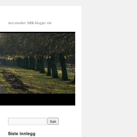
Just another NRK-blogger site
Siste innlegg