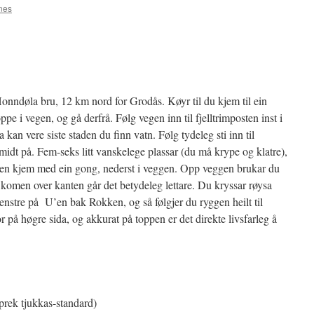
nes
onndøla bru, 12 km nord for Grodås. Køyr til du kjem til ein
ppe i vegen, og gå derfrå. Følg vegen inn til fjelltrimposten inst i
kan vere siste staden du finn vatn. Følg tydeleg sti inn til
midt på. Fem-seks litt vanskelege plassar (du må krype og klatre),
aden kjem med ein gong, nederst i veggen. Opp veggen brukar du
er komen over kanten går det betydeleg lettare. Du kryssar røysa
il venstre på U’en bak Rokken, og så følgjer du ryggen heilt til
r på høgre sida, og akkurat på toppen er det direkte livsfarleg å
prek tjukkas-standard)