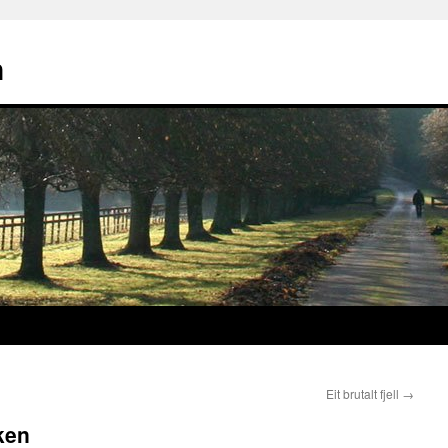
n
Eit brutalt fjell
→
ken