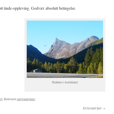
ott tinde-oppleving. Godvær absolutt betingelse.
Rokken i kveldssol
rt
. Bokmerk
permalenken
.
Eit brutalt fjell
→