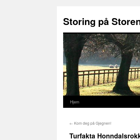
Storing på Store
Hjem
Hopp
til
←
Kom deg på Gjegnen!
innhold
Turfakta Honndalsrok