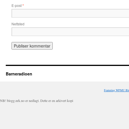
E-post
*
Nettsted
Barneradioen
Featuring WPMU Blo
NB! blogg.nrk.no er nedlagt. Dette er en arkivert kopi