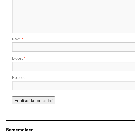
Navn
*
E-post
*
Nettsted
Barneradioen