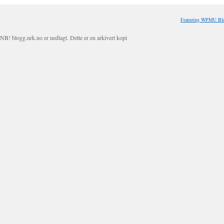
Featuring WPMU Blo
NB! blogg.nrk.no er nedlagt. Dette er en arkivert kopi