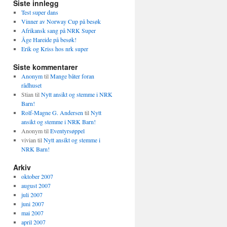
Siste innlegg
Test super dans
Vinner av Norway Cup på besøk
Afrikansk sang på NRK Super
Åge Hareide på besøk!
Erik og Kriss hos nrk super
Siste kommentarer
Anonym
til
Mange båter foran
rådhuset
Stian
til
Nytt ansikt og stemme i NRK
Barn!
Rolf-Magne G. Andersen
til
Nytt
ansikt og stemme i NRK Barn!
Anonym
til
Eventyrsøppel
vivian
til
Nytt ansikt og stemme i
NRK Barn!
Arkiv
oktober 2007
august 2007
juli 2007
juni 2007
mai 2007
april 2007