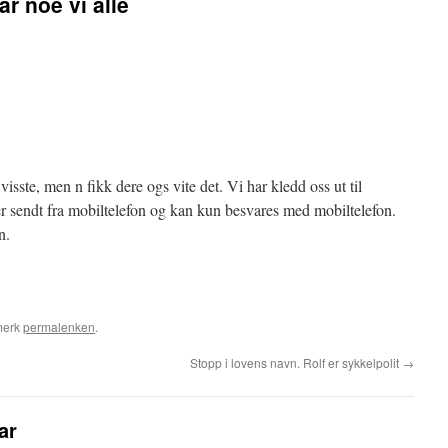
var noe vi alle
e visste, men n fikk dere ogs vite det. Vi har kledd oss ut til
r sendt fra mobiltelefon og kan kun besvares med mobiltelefon.
n.
merk
permalenken
.
Stopp i lovens navn. Rolf er sykkelpolit
→
ar