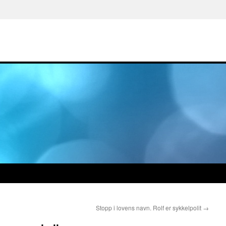
Stopp i lovens navn. Rolf er sykkelpolit
→