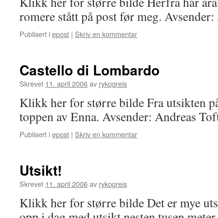
Klikk her for større bilde Herfra har ar
romere stått på post før meg. Avsender:
Publisert i
epost
|
Skriv en kommentar
Castello di Lombardo
Skrevet
11. april 2006
av
rykogreis
Klikk her for større bilde Fra utsikten 
toppen av Enna. Avsender: Andreas Tof
Publisert i
epost
|
Skriv en kommentar
Utsikt!
Skrevet
11. april 2006
av
rykogreis
Klikk her for større bilde Det er mye uts
opp i dag med utsikt nesten tusen meter