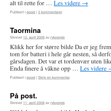
alt til rette for …
Les videre
→
Publisert i
epost
|
2 kommentarer
Taormina
Skrevet
12. april 2006
av
rykogreis
Klikk her for større bilde Da er jeg fr
tom for batteri i hele går nesten, så derfor
gårsdagen. Det var et tordenvær uten like
Enda finere å våkne opp …
Les videre
Publisert i
epost
|
Skriv en kommentar
På post.
Skrevet
11. april 2006
av
rykogreis