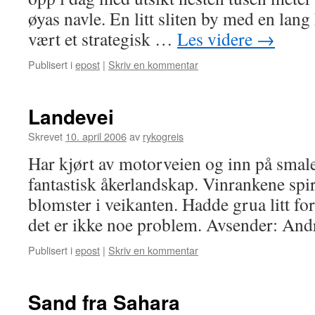
øyas navle. En litt sliten by med en lang 
vært et strategisk …
Les videre
→
Publisert i
epost
|
Skriv en kommentar
Landevei
Skrevet
10. april 2006
av
rykogreis
Har kjørt av motorveien og inn på smale
fantastisk åkerlandskap. Vinrankene spire
blomster i veikanten. Hadde grua litt fo
det er ikke noe problem. Avsender: And
Publisert i
epost
|
Skriv en kommentar
Sand fra Sahara