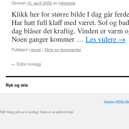
Skrevet
10. april 2006
av
rykogreis
Klikk her for større bilde I dag går ferd
Har hatt full klaff med været. Sol og bad
dag blåser det kraftig. Vinden er varm 
Noen ganger kommer …
Les videre
→
Publisert i
epost
|
Skriv en kommentar
←
Eldre innlegg
Ryk og reis
Featuring WPMU Blo
NB! blogg.nrk.no er nedlagt. Dette er en arkivert kopi