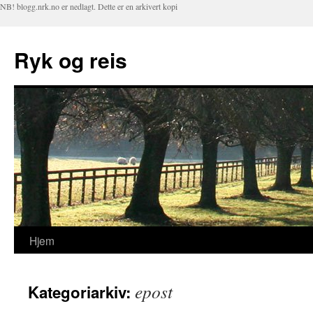
NB! blogg.nrk.no er nedlagt. Dette er en arkivert kopi
Ryk og reis
Hjem
Hopp
til
epost
Kategoriarkiv:
innhold