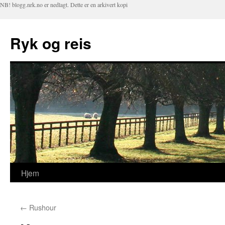
NB! blogg.nrk.no er nedlagt. Dette er en arkivert kopi
Ryk og reis
Hjem
Hopp
til
←
Rushour
innhold