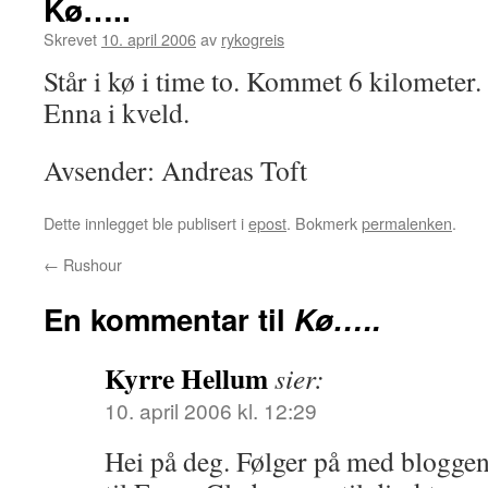
Kø…..
Skrevet
10. april 2006
av
rykogreis
Står i kø i time to. Kommet 6 kilometer.
Enna i kveld.
Avsender: Andreas Toft
Dette innlegget ble publisert i
epost
. Bokmerk
permalenken
.
←
Rushour
En kommentar til
Kø…..
Kyrre Hellum
sier:
10. april 2006 kl. 12:29
Hei på deg. Følger på med blogge