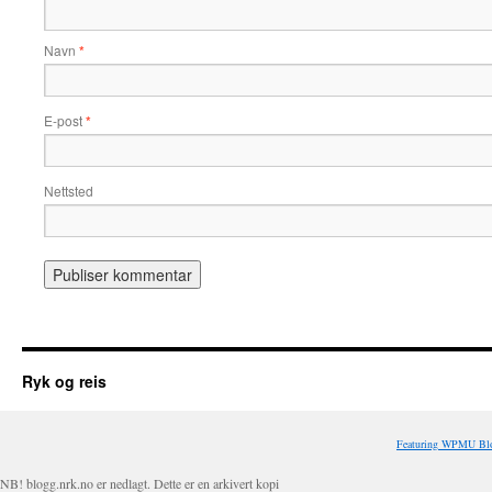
Navn
*
E-post
*
Nettsted
Ryk og reis
Featuring WPMU Blo
NB! blogg.nrk.no er nedlagt. Dette er en arkivert kopi