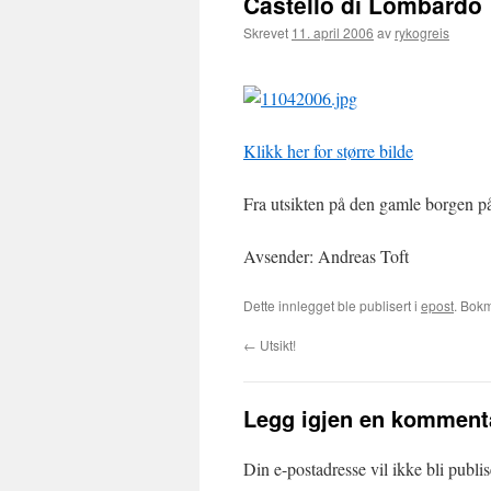
Castello di Lombardo
Skrevet
11. april 2006
av
rykogreis
Klikk her for større bilde
Fra utsikten på den gamle borgen p
Avsender: Andreas Toft
Dette innlegget ble publisert i
epost
. Bok
←
Utsikt!
Legg igjen en komment
Din e-postadresse vil ikke bli publis