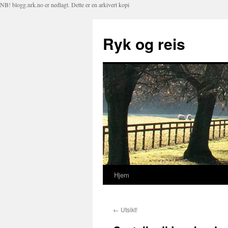
NB! blogg.nrk.no er nedlagt. Dette er en arkivert kopi
Ryk og reis
Hjem
Hopp
til
←
Utsikt!
innhold