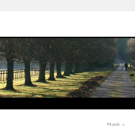
På post.
→