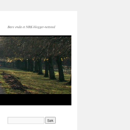
Bare enda et NRK-blogger-nettsted