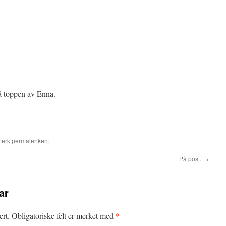
å toppen av Enna.
merk
permalenken
.
På post.
→
ar
*
ert.
Obligatoriske felt er merket med