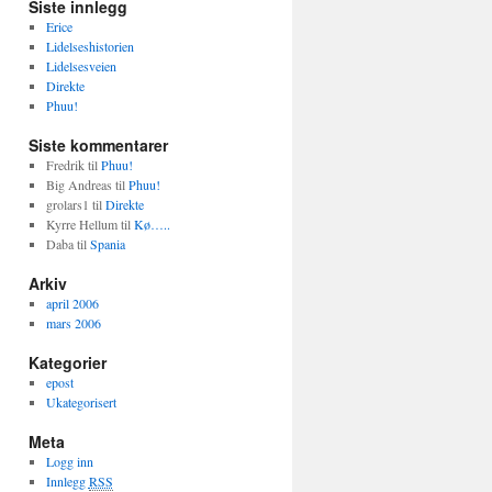
Siste innlegg
Erice
Lidelseshistorien
Lidelsesveien
Direkte
Phuu!
Siste kommentarer
Fredrik
til
Phuu!
Big Andreas
til
Phuu!
grolars1
til
Direkte
Kyrre Hellum
til
Kø…..
Daba
til
Spania
Arkiv
april 2006
mars 2006
Kategorier
epost
Ukategorisert
Meta
Logg inn
Innlegg
RSS