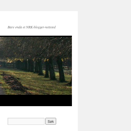
Bare enda et NRK-blogger-nettsted