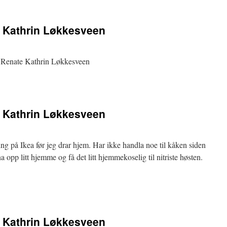
e Kathrin Løkkesveen
: Renate Kathrin Løkkesveen
e Kathrin Løkkesveen
ing på Ikea før jeg drar hjem. Har ikke handla noe til kåken siden
na opp litt hjemme og få det litt hjemmekoselig til nitriste høsten.
e Kathrin Løkkesveen