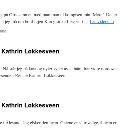
er jeg på Obs sammen med mamman til kompisen min ‘Motti’. Det er
å at jeg må om bord igjen.Kan gjør ka f jeg vil i …
Les videre
→
ntar
e Kathrin Løkkesveen
 Nå står jeg på kaia og nyter synet av at båtn drar vidre nordover.
 Avsender: Renate Kathrin Løkkesveen
e Kathrin Løkkesveen
te i Ålesund. Jeg elsker den byen. Gatene er så trivelige, å byen er