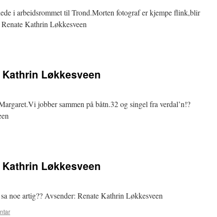
 nede i arbeidsrommet til Trond.Morten fotograf er kjempe flink,blir
: Renate Kathrin Løkkesveen
e Kathrin Løkkesveen
Margaret.Vi jobber sammen på båtn.32 og singel fra verdal’n!?
een
e Kathrin Løkkesveen
m sa noe artig?? Avsender: Renate Kathrin Løkkesveen
ntar