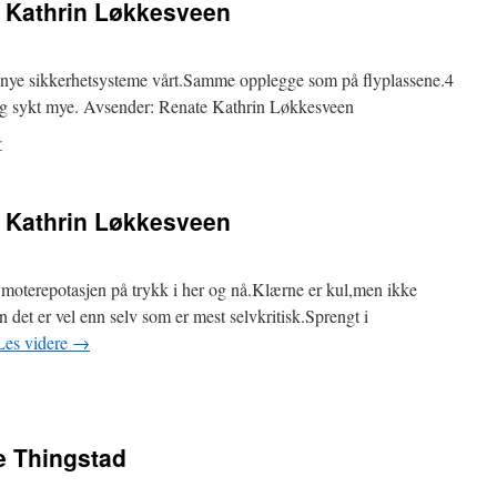
e Kathrin Løkkesveen
et nye sikkerhetsysteme vårt.Samme opplegge som på flyplassene.4
 meg sykt mye. Avsender: Renate Kathrin Løkkesveen
r
e Kathrin Løkkesveen
m moterepotasjen på trykk i her og nå.Klærne er kul,men ikke
det er vel enn selv som er mest selvkritisk.Sprengt i
Les videre
→
de Thingstad