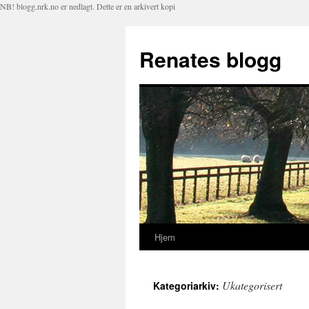
NB! blogg.nrk.no er nedlagt. Dette er en arkivert kopi
Renates blogg
Hjem
Hopp
til
Ukategorisert
Kategoriarkiv:
innhold