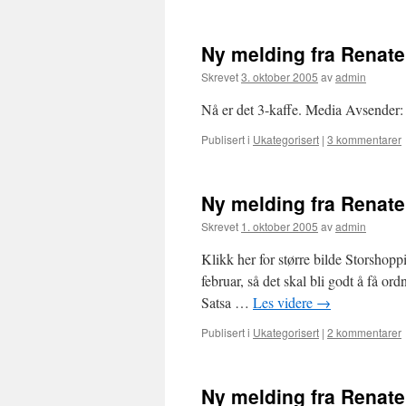
Ny melding fra Renat
Skrevet
3. oktober 2005
av
admin
Nå er det 3-kaffe. Media Avsender
Publisert i
Ukategorisert
|
3 kommentarer
Ny melding fra Renat
Skrevet
1. oktober 2005
av
admin
Klikk her for større bilde Storshopp
februar, så det skal bli godt å få ord
Satsa …
Les videre
→
Publisert i
Ukategorisert
|
2 kommentarer
Ny melding fra Renat