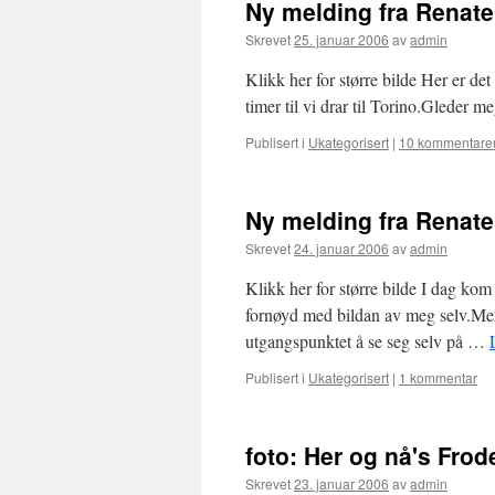
Ny melding fra Renat
Skrevet
25. januar 2006
av
admin
Klikk her for større bilde Her er d
timer til vi drar til Torino.Gleder
Publisert i
Ukategorisert
|
10 kommentare
Ny melding fra Renat
Skrevet
24. januar 2006
av
admin
Klikk her for større bilde I dag ko
fornøyd med bildan av meg selv.Men 
utgangspunktet å se seg selv på …
Publisert i
Ukategorisert
|
1 kommentar
foto: Her og nå's Fro
Skrevet
23. januar 2006
av
admin