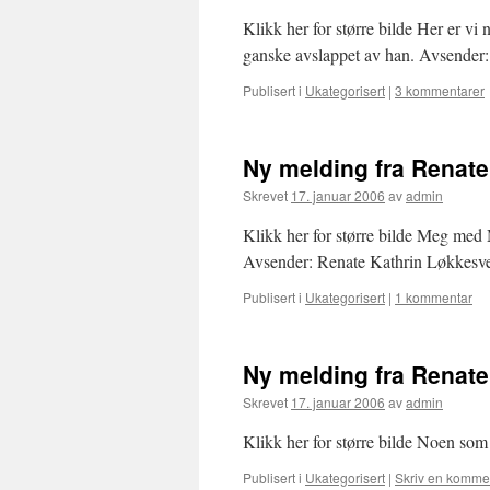
Klikk her for større bilde Her er vi
ganske avslappet av han. Avsender
Publisert i
Ukategorisert
|
3 kommentarer
Ny melding fra Renat
Skrevet
17. januar 2006
av
admin
Klikk her for større bilde Meg med 
Avsender: Renate Kathrin Løkkesv
Publisert i
Ukategorisert
|
1 kommentar
Ny melding fra Renat
Skrevet
17. januar 2006
av
admin
Klikk her for større bilde Noen so
Publisert i
Ukategorisert
|
Skriv en komme