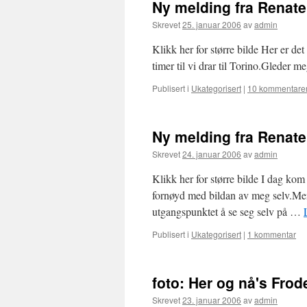
Ny melding fra Renat
Skrevet
25. januar 2006
av
admin
Klikk her for større bilde Her er d
timer til vi drar til Torino.Gleder
Publisert i
Ukategorisert
|
10 kommentare
Ny melding fra Renat
Skrevet
24. januar 2006
av
admin
Klikk her for større bilde I dag ko
fornøyd med bildan av meg selv.Men 
utgangspunktet å se seg selv på …
Publisert i
Ukategorisert
|
1 kommentar
foto: Her og nå's Fro
Skrevet
23. januar 2006
av
admin