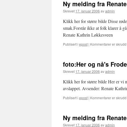
Ny melding fra Renat
Skrevet
17. januar 2006
av
admin
Klikk her for større bilde Disse rø
smak.Forstår ikke at folk klarer å 
Renate Kathrin Løkkesveen
Publisert i
epost
|
Kommentarer er skrudd
foto:Her og nå's Frod
Skrevet
17. januar 2006
av
admin
Klikk her for større bilde Her er vi 
avslappet. Avsender: Renate Kathr
Publisert i
epost
|
Kommentarer er skrudd
Ny melding fra Renat
Skrevet
17. januar 2006
av
admin