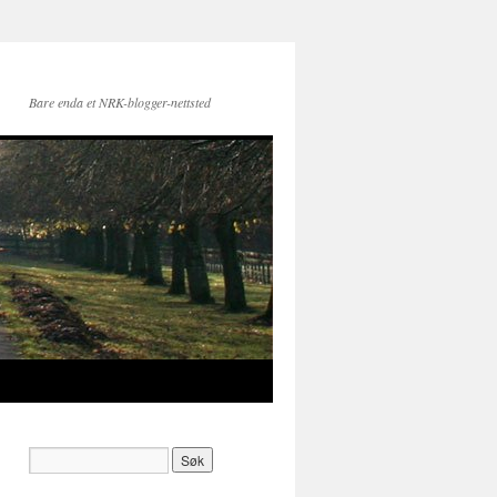
Bare enda et NRK-blogger-nettsted