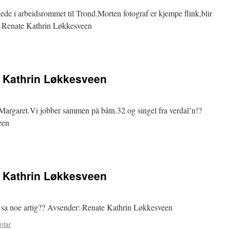
 nede i arbeidsrommet til Trond.Morten fotograf er kjempe flink,blir
: Renate Kathrin Løkkesveen
e Kathrin Løkkesveen
Margaret.Vi jobber sammen på båtn.32 og singel fra verdal’n!?
een
e Kathrin Løkkesveen
m sa noe artig?? Avsender: Renate Kathrin Løkkesveen
ntar