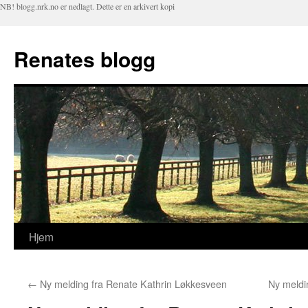
NB! blogg.nrk.no er nedlagt. Dette er en arkivert kopi
Renates blogg
Hjem
Hopp
til
←
Ny melding fra Renate Kathrin Løkkesveen
Ny meldi
innhold