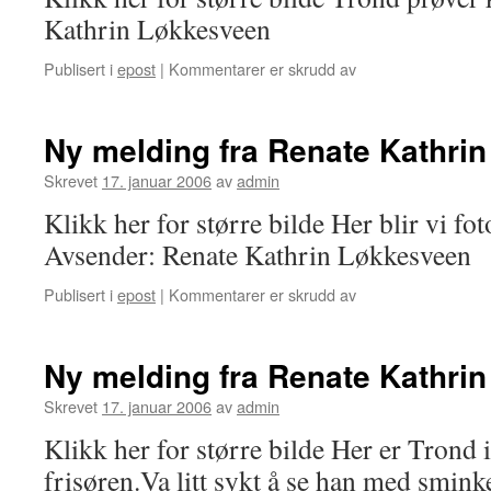
Kathrin Løkkesveen
Publisert i
epost
|
Kommentarer er skrudd av
for
Ny
melding
fra
Ny melding fra Renate Kathri
Renate
Kathrin
Skrevet
17. januar 2006
av
admin
Løkkesveen
Klikk her for større bilde Her blir vi fot
Avsender: Renate Kathrin Løkkesveen
Publisert i
epost
|
Kommentarer er skrudd av
for
Ny
melding
fra
Ny melding fra Renate Kathri
Renate
Kathrin
Skrevet
17. januar 2006
av
admin
Løkkesveen
Klikk her for større bilde Her er Trond 
frisøren.Va litt sykt å se han med sminke