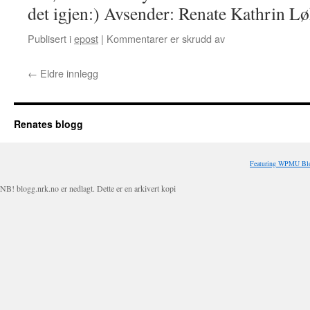
det igjen:) Avsender: Renate Kathrin L
Publisert i
epost
|
Kommentarer er skrudd av
for
Ny
melding
←
Eldre innlegg
fra
Renate
Kathrin
Løkkesveen
Renates blogg
Featuring WPMU Blo
NB! blogg.nrk.no er nedlagt. Dette er en arkivert kopi