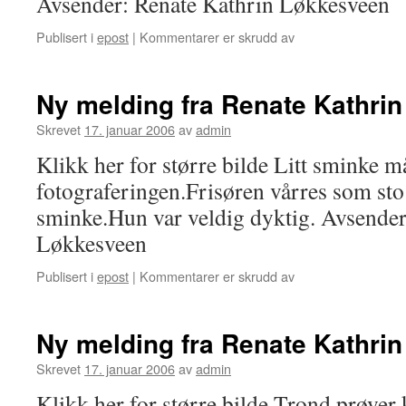
Avsender: Renate Kathrin Løkkesveen
Publisert i
epost
|
Kommentarer er skrudd av
for
Ny
melding
fra
Ny melding fra Renate Kathri
Renate
Kathrin
Skrevet
17. januar 2006
av
admin
Løkkesveen
Klikk her for større bilde Litt sminke m
fotograferingen.Frisøren vårres som sto
sminke.Hun var veldig dyktig. Avsender
Løkkesveen
Publisert i
epost
|
Kommentarer er skrudd av
for
Ny
melding
fra
Ny melding fra Renate Kathri
Renate
Kathrin
Skrevet
17. januar 2006
av
admin
Løkkesveen
Klikk her for større bilde Trond prøver