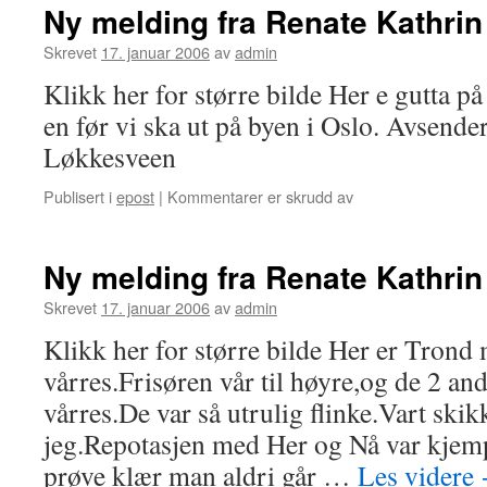
Ny melding fra Renate Kathri
Skrevet
17. januar 2006
av
admin
Klikk her for større bilde Her e gutta på
en før vi ska ut på byen i Oslo. Avsende
Løkkesveen
Publisert i
epost
|
Kommentarer er skrudd av
for
Ny
melding
fra
Ny melding fra Renate Kathri
Renate
Kathrin
Skrevet
17. januar 2006
av
admin
Løkkesveen
Klikk her for større bilde Her er Trond 
vårres.Frisøren vår til høyre,og de 2 and
vårres.De var så utrulig flinke.Vart skikk
jeg.Repotasjen med Her og Nå var kjempe
prøve klær man aldri går …
Les videre