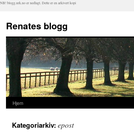
NB! blogg.nrk.no er nedlagt. Dette er en arkivert kopi
Renates blogg
Hjem
Hopp
til
epost
Kategoriarkiv:
innhold