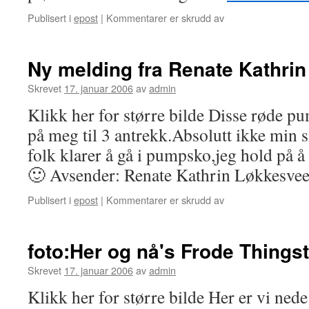
Publisert i
epost
|
Kommentarer er skrudd av
for
Ny
melding
fra
Ny melding fra Renate Kathri
Renate
Kathrin
Skrevet
17. januar 2006
av
admin
Løkkesveen
Klikk her for større bilde Disse røde p
på meg til 3 antrekk.Absolutt ikke min 
folk klarer å gå i pumpsko,jeg hold på å
🙂 Avsender: Renate Kathrin Løkkesve
Publisert i
epost
|
Kommentarer er skrudd av
for
Ny
melding
fra
foto:Her og nå's Frode Things
Renate
Kathrin
Skrevet
17. januar 2006
av
admin
Løkkesveen
Klikk her for større bilde Her er vi nede