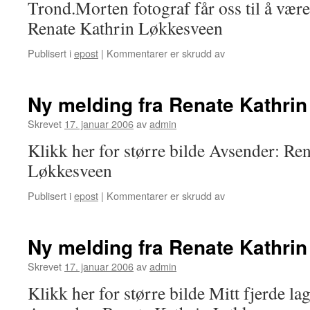
Trond.Morten fotograf får oss til å være
Renate Kathrin Løkkesveen
Publisert i
epost
|
Kommentarer er skrudd av
for
foto:Her
og
nå's
Ny melding fra Renate Kathri
Frode
Thingstad
Skrevet
17. januar 2006
av
admin
Klikk her for større bilde Avsender: Re
Løkkesveen
Publisert i
epost
|
Kommentarer er skrudd av
for
Ny
melding
fra
Ny melding fra Renate Kathri
Renate
Kathrin
Skrevet
17. januar 2006
av
admin
Løkkesveen
Klikk her for større bilde Mitt fjerde l