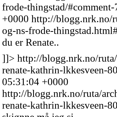
frode-thingstad/#comment
+0000
http://blogg.nrk.no/
og-ns-frode-thingstad.htm
du er Renate..
]]>
http://blogg.nrk.no/rut
renate-kathrin-lkkesveen-
05:31:04 +0000
http://blogg.nrk.no/ruta/ar
renate-kathrin-lkkesveen-
skjønne må jeg si.