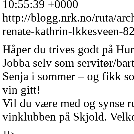
10:55:39 +0000
http://blogg.nrk.no/ruta/ar
renate-kathrin-lkkesveen-
Håper du trives godt på Hurt
Jobba selv som servitør/ba
Senja i sommer – og fikk som
vin gitt!
Vil du være med og synse run
vinklubben på Skjold. Vel