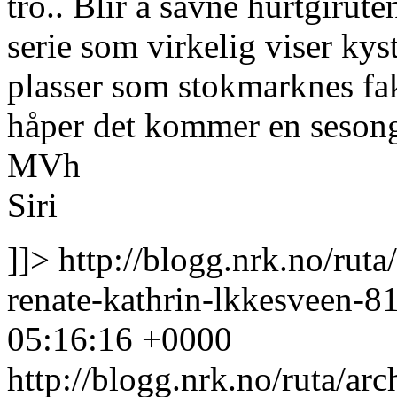
tro.. Blir å savne hurtgirut
serie som virkelig viser kyst
plasser som stokmarknes fakt
håper det kommer en sesong 
MVh
Siri
]]>
http://blogg.nrk.no/rut
renate-kathrin-lkkesveen-
05:16:16 +0000
http://blogg.nrk.no/ruta/ar