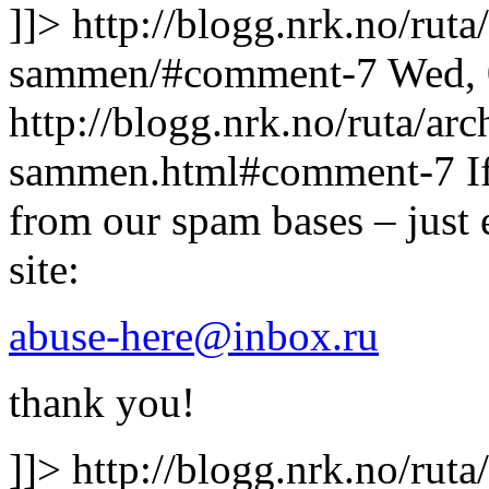
]]>
http://blogg.nrk.no/ruta
sammen/#comment-7
Wed, 
http://blogg.nrk.no/ruta/arc
sammen.html#comment-7
I
from our spam bases – just
site:
abuse-here@inbox.ru
thank you!
]]>
http://blogg.nrk.no/rut