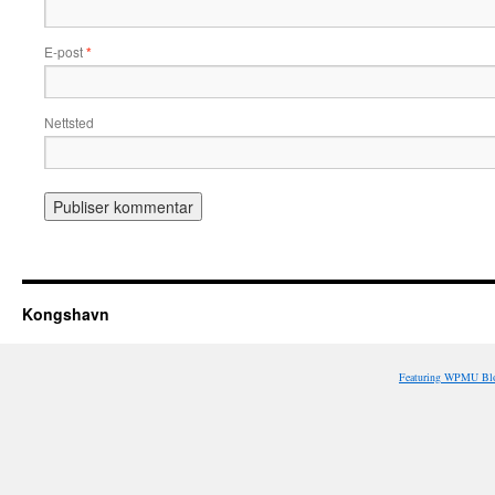
E-post
*
Nettsted
Kongshavn
Featuring WPMU Blo