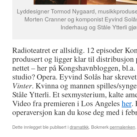
Lyddesigner Tormod Nygaard, musikkprodusent
Morten Cranner og komponist Eyvind Solås lyt
Inderhaug og Ståle Ytterli gjør
Radioteatret er allsidig. 12 episoder Ko
produsert og ligger klar til distribusj
nettet – her på Kongshavnbloggen, bl.a. 
studio? Opera. Eyvind Solås har skrevet
Vinter
. Kvinna og mannen spilles/synge
Ståle Ytterli. Et sexmysterium, kalte am
Video fra premieren i Los Angeles
her
.
operaversjon kan du kose deg med i febr
Dette innlegget ble publisert i
dramatikk
. Bokmerk
permalenken
.