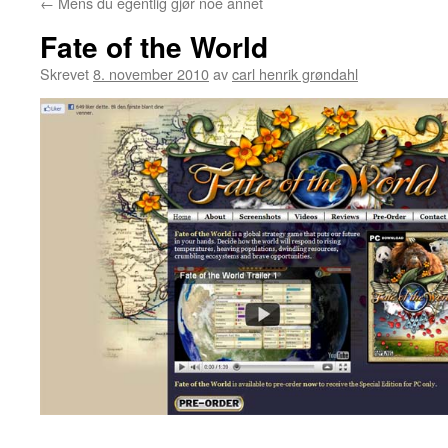
←
Mens du egentlig gjør noe annet
Fate of the World
Skrevet
8. november 2010
av
carl henrik grøndahl