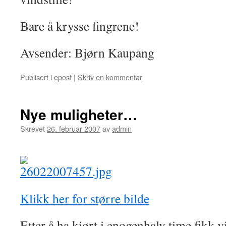
Bare å krysse fingrene!
Avsender: Bjørn Kaupang
Publisert i
epost
|
Skriv en kommentar
Nye muligheter…
Skrevet
26. februar 2007
av
admin
Klikk her for større bilde
Etter å ha kjørt i enogenhalv time fikk v