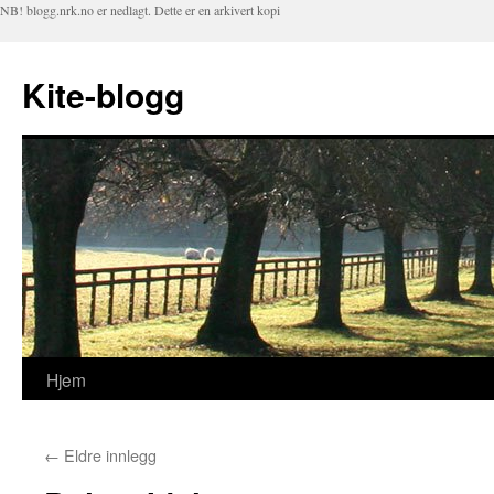
NB! blogg.nrk.no er nedlagt. Dette er en arkivert kopi
Kite-blogg
Hjem
Hopp
til
←
Eldre innlegg
innhold