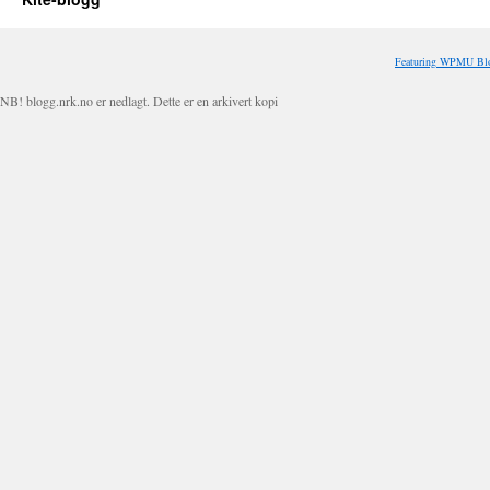
Featuring WPMU Blo
NB! blogg.nrk.no er nedlagt. Dette er en arkivert kopi