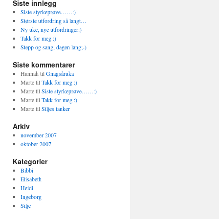
Siste innlegg
Siste styrkeprøve……:)
Største utfordring så langt…
Ny uke, nye utfordringer:)
Takk for meg :)
Stepp og sang, dagen lang;-)
Siste kommentarer
Hannah
til
Gnagsåruka
Marte
til
Takk for meg :)
Marte
til
Siste styrkeprøve……:)
Marte
til
Takk for meg :)
Marte
til
Siljes tanker
Arkiv
november 2007
oktober 2007
Kategorier
Bibbi
Elisabeth
Heidi
Ingeborg
Silje