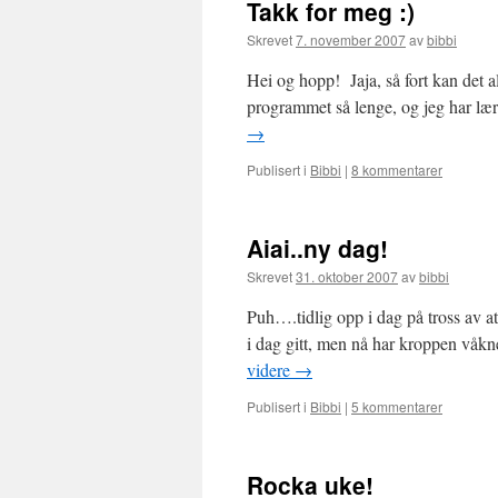
Takk for meg :)
Skrevet
7. november 2007
av
bibbi
Hei og hopp! Jaja, så fort kan det a
programmet så lenge, og jeg har lær
→
Publisert i
Bibbi
|
8 kommentarer
Aiai..ny dag!
Skrevet
31. oktober 2007
av
bibbi
Puh….tidlig opp i dag på tross av at 
i dag gitt, men nå har kroppen våkn
videre
→
Publisert i
Bibbi
|
5 kommentarer
Rocka uke!