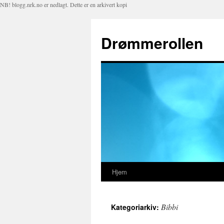
NB! blogg.nrk.no er nedlagt. Dette er en arkivert kopi
Drømmerollen
Hjem
Hopp
til
Bibbi
Kategoriarkiv:
innhold