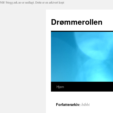
NB! blogg.nrk.no er nedlagt. Dette er en arkivert kopi
Drømmerollen
Hjem
Hopp
til
bibbi
Forfatterarkiv:
innhold