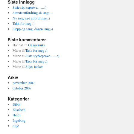
Siste innlegg
Siste styrkeprøve……:)
Største utfordring så langt…
Ny uke, nye utfordringer:)
Takk for meg :)
Stepp og sang, dagen lang;-)
Siste kommentarer
Hannah
til
Gnagsåruka
Marte
til
Takk for meg :)
Marte
til
Siste styrkeprøve……:)
Marte
til
Takk for meg :)
Marte
til
Siljes tanker
Arkiv
november 2007
oktober 2007
Kategorier
Bibbi
Elisabeth
Heidi
Ingeborg
Silje