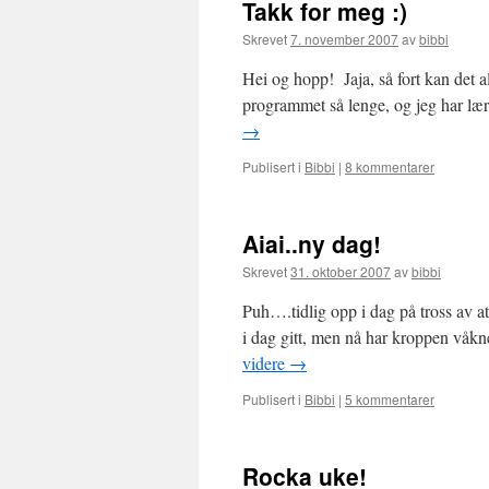
Takk for meg :)
Skrevet
7. november 2007
av
bibbi
Hei og hopp! Jaja, så fort kan det a
programmet så lenge, og jeg har lær
→
Publisert i
Bibbi
|
8 kommentarer
Aiai..ny dag!
Skrevet
31. oktober 2007
av
bibbi
Puh….tidlig opp i dag på tross av at 
i dag gitt, men nå har kroppen våkn
videre
→
Publisert i
Bibbi
|
5 kommentarer
Rocka uke!