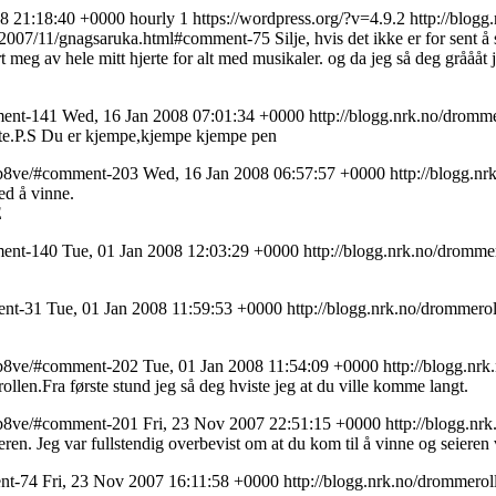
08 21:18:40 +0000
hourly
1
https://wordpress.org/?v=4.9.2
http://blog
es/2007/11/gnagsaruka.html#comment-75
Silje, hvis det ikke er for sent 
sert meg av hele mitt hjerte for alt med musikaler. og da jeg så deg grååå
mment-141
Wed, 16 Jan 2008 07:01:34 +0000
http://blogg.nrk.no/dromm
rrte.P.S Du er kjempe,kjempe kjempe pen
3%b8ve/#comment-203
Wed, 16 Jan 2008 06:57:57 +0000
http://blogg.nr
ed å vinne.
E
mment-140
Tue, 01 Jan 2008 12:03:29 +0000
http://blogg.nrk.no/dromm
ment-31
Tue, 01 Jan 2008 11:59:53 +0000
http://blogg.nrk.no/drommero
3%b8ve/#comment-202
Tue, 01 Jan 2008 11:54:09 +0000
http://blogg.nrk
ollen.Fra første stund jeg så deg hviste jeg at du ville komme langt.
3%b8ve/#comment-201
Fri, 23 Nov 2007 22:51:15 +0000
http://blogg.nr
ren. Jeg var fullstendig overbevist om at du kom til å vinne og seieren v
ent-74
Fri, 23 Nov 2007 16:11:58 +0000
http://blogg.nrk.no/drommero