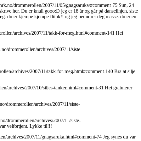
g.nrk.no/drommerollen/2007/11/05/gnagsaruka/#comment-75
Sun, 24
å skrive her. Du er knall gooo:D jeg er 18 år og går på danselinjen, siste
t jeg. du er kjempe kjempe fliink!! og jeg beundrer deg masse. du er en
erollen/archives/2007/11/takk-for-meg.html#comment-141
Hei
k.no/drommerollen/archives/2007/11/siste-
erollen/archives/2007/11/takk-for-meg.html#comment-140
Bra at silje
llen/archives/2007/10/siljes-tanker.html#comment-31
Hei gratulerer
.no/drommerollen/archives/2007/11/siste-
k.no/drommerollen/archives/2007/11/siste-
ar velfortjent. Lykke til!!!
llen/archives/2007/11/gnagsaruka.html#comment-74
Jeg synes du var