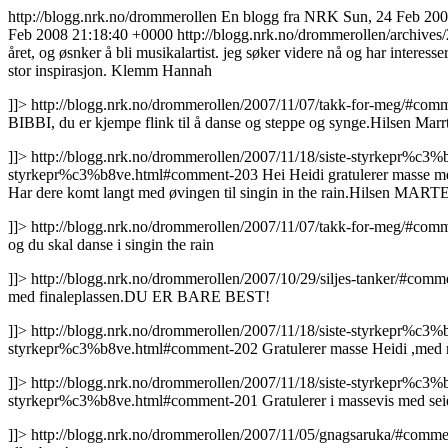
http://blogg.nrk.no/drommerollen
En blogg fra NRK
Sun, 24 Feb 20
Feb 2008 21:18:40 +0000
http://blogg.nrk.no/drommerollen/archiv
året, og øsnker å bli musikalartist. jeg søker videre nå og har interes
stor inspirasjon. Klemm Hannah
]]>
http://blogg.nrk.no/drommerollen/2007/11/07/takk-for-meg/#co
BIBBI, du er kjempe flink til å danse og steppe og synge.Hilsen Ma
]]>
http://blogg.nrk.no/drommerollen/2007/11/18/siste-styrkepr%c
styrkepr%c3%b8ve.html#comment-203
Hei Heidi gratulerer masse m
Har dere komt langt med øvingen til singin in the rain.Hilsen MART
]]>
http://blogg.nrk.no/drommerollen/2007/11/07/takk-for-meg/#co
og du skal danse i singin the rain
]]>
http://blogg.nrk.no/drommerollen/2007/10/29/siljes-tanker/#com
med finaleplassen.DU ER BARE BEST!
]]>
http://blogg.nrk.no/drommerollen/2007/11/18/siste-styrkepr%c
styrkepr%c3%b8ve.html#comment-202
Gratulerer masse Heidi ,med r
]]>
http://blogg.nrk.no/drommerollen/2007/11/18/siste-styrkepr%c
styrkepr%c3%b8ve.html#comment-201
Gratulerer i massevis med seie
]]>
http://blogg.nrk.no/drommerollen/2007/11/05/gnagsaruka/#comm