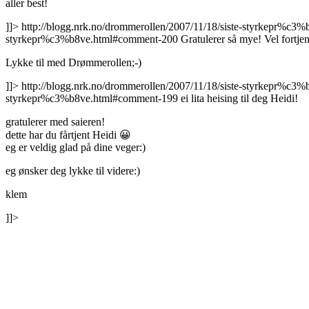
aller best!
]]>
http://blogg.nrk.no/drommerollen/2007/11/18/siste-styrkepr%c
styrkepr%c3%b8ve.html#comment-200
Gratulerer så mye! Vel fortjen
Lykke til med Drømmerollen;-)
]]>
http://blogg.nrk.no/drommerollen/2007/11/18/siste-styrkepr%c
styrkepr%c3%b8ve.html#comment-199
ei lita heising til deg Heidi!
gratulerer med saieren!
dette har du fårtjent Heidi 😀
eg er veldig glad på dine veger:)
eg ønsker deg lykke til videre:)
klem
]]>