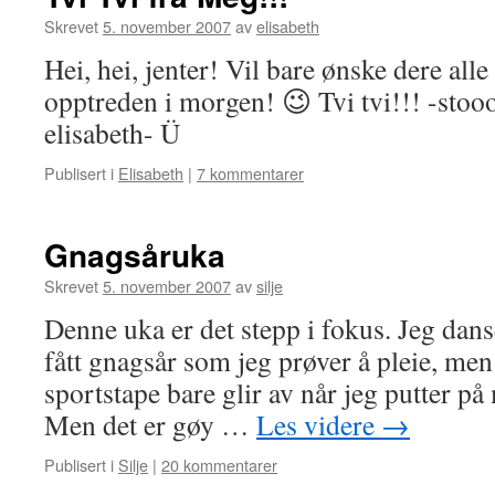
Skrevet
5. november 2007
av
elisabeth
Hei, hei, jenter! Vil bare ønske dere alle
opptreden i morgen! 😉 Tvi tvi!!! -stoo
elisabeth- Ü
Publisert i
Elisabeth
|
7 kommentarer
Gnagsåruka
Skrevet
5. november 2007
av
silje
Denne uka er det stepp i fokus. Jeg dan
fått gnagsår som jeg prøver å pleie, men
sportstape bare glir av når jeg putter p
Men det er gøy …
Les videre
→
Publisert i
Silje
|
20 kommentarer