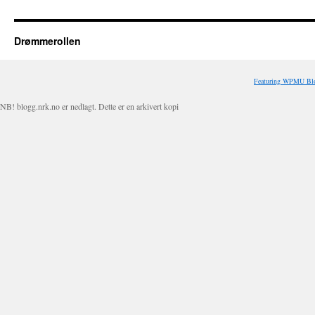
Drømmerollen
Featuring WPMU Blo
NB! blogg.nrk.no er nedlagt. Dette er en arkivert kopi