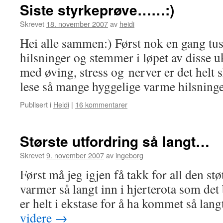
Siste styrkeprøve……:)
Skrevet
18. november 2007
av
heidi
Hei alle sammen:) Først nok en gang tuse
hilsninger og stemmer i løpet av disse u
med øving, stress og nerver er det helt
lese så mange hyggelige varme hilsnin
Publisert i
Heidi
|
16 kommentarer
Største utfordring så langt…
Skrevet
9. november 2007
av
ingeborg
Først må jeg igjen få takk for all den stø
varmer så langt inn i hjerterota som det 
er helt i ekstase for å ha kommet så la
videre
→