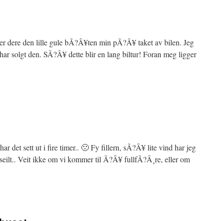
 ser dere den lille gule bÃ?Â¥ten min pÃ?Â¥ taket av bilen. Jeg
 har solgt den. SÃ?Â¥ dette blir en lang biltur! Foran meg ligger
r det sett ut i fire timer.. 🙁 Fy fillern, sÃ?Â¥ lite vind har jeg
seilt.. Veit ikke om vi kommer til Ã?Â¥ fullfÃ?Â¸re, eller om