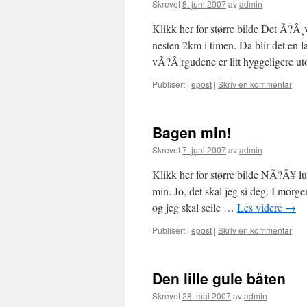
Skrevet
8. juni 2007
av
admin
Klikk her for større bilde Det Ã?Â¸
nesten 2km i timen. Da blir det e
vÃ?Â¦rgudene er litt hyggeligere u
Publisert i
epost
|
Skriv en kommentar
Bagen min!
Skrevet
7. juni 2007
av
admin
Klikk her for større bilde NÃ?Â¥ lu
min. Jo, det skal jeg si deg. I morg
og jeg skal seile …
Les videre
→
Publisert i
epost
|
Skriv en kommentar
Den lille gule båten
Skrevet
28. mai 2007
av
admin