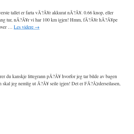
verste tallet er farta vÃ?Â¥r akkurat nÃ?Â¥. 0.66 knop, eller
n lang tur, nÃ?Â¥r vi har 100 km igjen! Hmm, fÃ?Â¥r hÃ?Â¥pe
tover …
Les videre
→
rer du kanskje littegrann pÃ?Â¥ hvorfor jeg tar bilde av bagen
en skal jeg nemlig ut Ã?Â¥ seile igjen! Det er FÃ?Â¦rderseilasen,