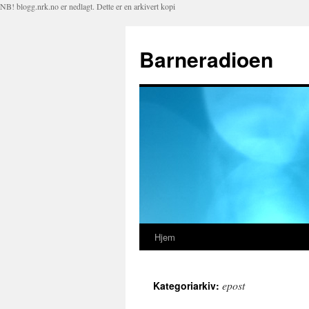
NB! blogg.nrk.no er nedlagt. Dette er en arkivert kopi
Barneradioen
Hjem
Hopp
til
epost
Kategoriarkiv:
innhold