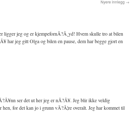
Nyere innlegg
→
Her ligger jeg og er kjempefornÃ?Â¸yd! Hvem skulle tro at bilen
¥ har jeg gitt Olga og bilen en pause, dem har begge gjort en
sÃ?Â¥nn ser det ut her jeg er nÃ?Â¥. Jeg blir ikke veldig
r hen, for det kan jo i grunn vÃ?Â¦re overalt. Jeg har kommet til