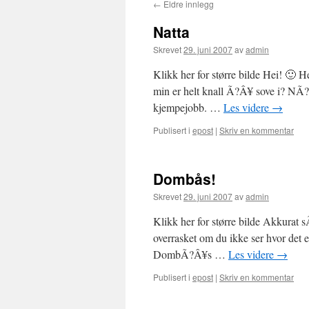
←
Eldre innlegg
Natta
Skrevet
29. juni 2007
av
admin
Klikk her for større bilde Hei! 🙂 
min er helt knall Ã?Â¥ sove i? NÃ?Â
kjempejobb. …
Les videre
→
Publisert i
epost
|
Skriv en kommentar
Dombås!
Skrevet
29. juni 2007
av
admin
Klikk her for større bilde Akkurat 
overrasket om du ikke ser hvor det e
DombÃ?Â¥s …
Les videre
→
Publisert i
epost
|
Skriv en kommentar