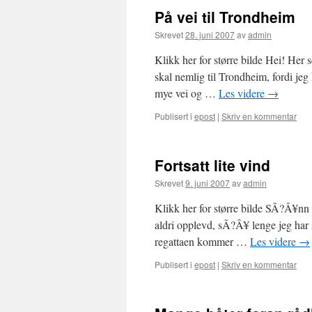
På vei til Trondheim
Skrevet
28. juni 2007
av
admin
Klikk her for større bilde Hei! Her
skal nemlig til Trondheim, fordi jeg
mye vei og …
Les videre
→
Publisert i
epost
|
Skriv en kommentar
Fortsatt lite vind
Skrevet
9. juni 2007
av
admin
Klikk her for større bilde SÃ?Â¥nn ha
aldri opplevd, sÃ?Â¥ lenge jeg har 
regattaen kommer …
Les videre
→
Publisert i
epost
|
Skriv en kommentar