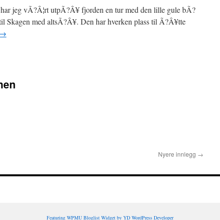
ag har jeg vÃ?Â¦rt utpÃ?Â¥ fjorden en tur med den lille gule bÃ?
 til Skagen med altsÃ?Â¥. Den har hverken plass til Ã?Â¥tte
→
nen
Nyere innlegg
→
Featuring WPMU Bloglist Widget by YD WordPress Developer