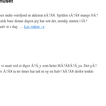
dhuset
n ser indre oslofjord ut akkurat nÃ?Â¥. Sjelden sÃ?Â¥ mange bÃ?
isk bare denne dagen jeg har sett det, nemlig starten i fÃ?
 halv to i dag. …
Les videre
→
er vi snart ved ei diger Ã?Â¸y som heter HÃ?Â¥Ã?Â¸ya. Det gÃ?
er Ã?Â¥ ta tre timer har tatt ni og en halv! SÃ?Â¥ derfor tenkte