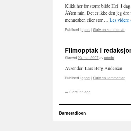
Klikk her for større bilde Hei! I d
Â¥ten min. Det er ikke den jeg dro
mennesker, eller stor …
Les videre
Publisert i
epost
|
Skriv en kommentar
Filmopptak i redaksjo
Skrevet
23. mai 2007
av
admin
Avsender: Lars Berg Andersen
Publisert i
epost
|
Skriv en kommentar
←
Eldre innlegg
Barneradioen