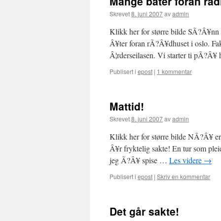
Mange båter foran rå
Skrevet
8. juni 2007
av
admin
Klikk her for større bilde SÃ?Â¥n
Â¥ter foran rÃ?Â¥dhuset i oslo. Fakt
Â¦rderseilasen. Vi starter ti pÃ?Â¥
Publisert i
epost
|
1 kommentar
Mattid!
Skrevet
8. juni 2007
av
admin
Klikk her for større bilde NÃ?Â¥ 
Â¥r fryktelig sakte! En tur som plei
jeg Ã?Â¥ spise …
Les videre
→
Publisert i
epost
|
Skriv en kommentar
Det går sakte!