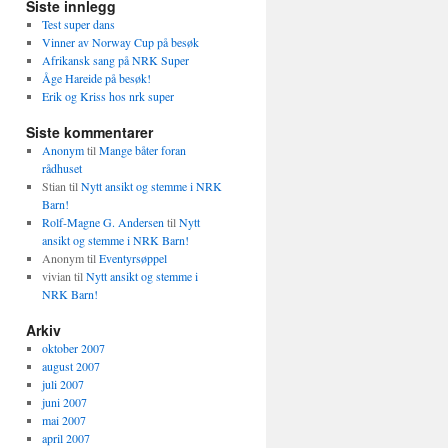
Siste innlegg
Test super dans
Vinner av Norway Cup på besøk
Afrikansk sang på NRK Super
Åge Hareide på besøk!
Erik og Kriss hos nrk super
Siste kommentarer
Anonym
til
Mange båter foran
rådhuset
Stian
til
Nytt ansikt og stemme i NRK
Barn!
Rolf-Magne G. Andersen
til
Nytt
ansikt og stemme i NRK Barn!
Anonym
til
Eventyrsøppel
vivian
til
Nytt ansikt og stemme i
NRK Barn!
Arkiv
oktober 2007
august 2007
juli 2007
juni 2007
mai 2007
april 2007