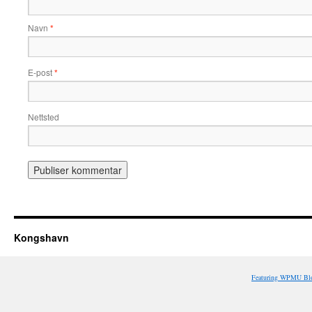
Navn
*
E-post
*
Nettsted
Kongshavn
Featuring WPMU Blo