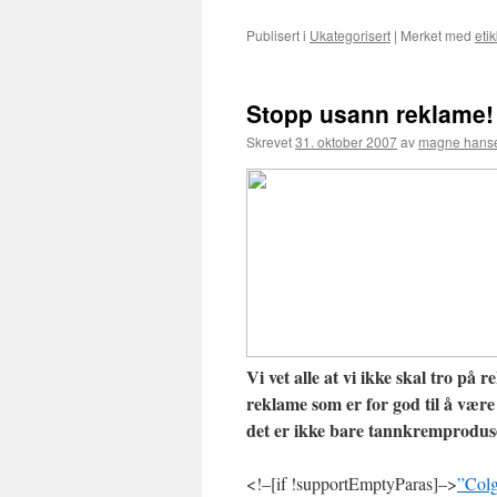
Publisert i
Ukategorisert
|
Merket med
etik
Stopp usann reklame!
Skrevet
31. oktober 2007
av
magne hans
Vi vet alle at vi ikke skal tro på 
reklame som er for god til å vær
det er ikke bare tannkremprodus
<!–[if !supportEmptyParas]–>
”Colg