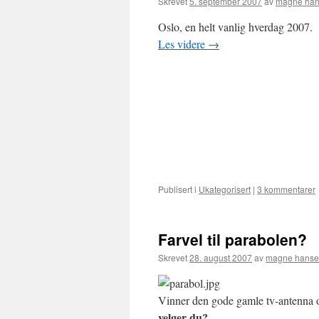
Skrevet
5. september 2007
av
magne ha
Oslo, en helt vanlig hverdag 2007.
Les videre
→
Publisert i
Ukategorisert
|
3 kommentarer
Farvel til parabolen?
Skrevet
28. august 2007
av
magne hans
Vinner den gode gamle tv-antenna o
velger du?