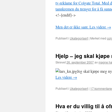
tv-reklame for Colgate Total. Med d
tannkremen du trenger for å få sunn
<!–[endif]–>
Men det er ikke sant.
Les videre
→
Publisert i
Ukategorisert
|
Merket med
col
Hjelp – jeg skal kjøpe
Skrevet
26. september 2007
av
magne h
Jeg skal kjøpe meg ny
Les videre
→
Publisert i
Ukategorisert
|
17 kommentare
Hva er du villig til å o