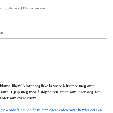
k
,
jul
,
julegaver
|
13 kommentarer
en
reklame, likevel klarer jeg ikke la være å irritere meg over
e sann. Hjelp meg med å stoppe reklamen som lurer deg, for
enter som overdriver!
ate – anbefalt av de fleste tannleger verden over” hevdes det i en