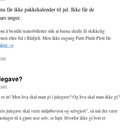
rna får ikke pakkekalender til jul. Ikke får de
ars unger.
m å bestille teaterbilletter slik at barna skulle få skikkelig
nen eller Jul i Blåfjell. Men ikke engang Putti Plutti Plott får
idere
→
ntar
ulegave?
nsen
ø er in! Men hva skal man gi i julegave? Og hva skal man ikke gi?
rets julegave skal være miljøbevisst og selvgjort”, så må det være
tager til å gjøre noe selv, er hipt. Hvorfor ikke gi bort et