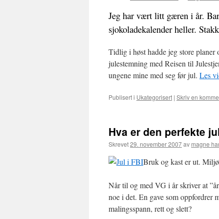
Jeg har vært litt gæren i år. Ba
sjokoladekalender heller. Stakk
Tidlig i høst hadde jeg store planer o
julestemning med Reisen til Julestjer
ungene mine med seg før jul.
Les v
Publisert i
Ukategorisert
|
Skriv en komme
Hva er den perfekte j
Skrevet
29. november 2007
av
magne ha
Bruk og kast er ut. Milj
Når til og med VG i år skriver at ”å
noe i det. En gave som oppfordrer mot
malingsspann, rett og slett?