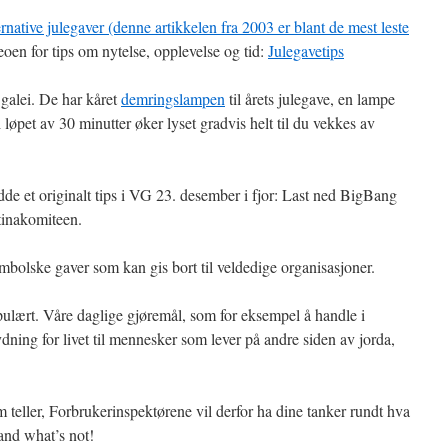
ernative julegaver (denne artikkelen fra 2003 er blant de mest leste
en for tips om nytelse, opplevelse og tid:
Julegavetips
galei. De har kåret
demringslampen
til årets julegave, en lampe
øpet av 30 minutter øker lyset gradvis helt til du vekkes av
e et originalt tips i VG 23. desember i fjor: Last ned BigBang
stinakomiteen.
ymbolske gaver som kan gis bort til veldedige organisasjoner.
pulært. Våre daglige gjøremål, som for eksempel å handle i
ning for livet til mennesker som lever på andre siden av jorda,
om teller, Forbrukerinspektørene vil derfor ha dine tanker rundt hva
and what’s not!