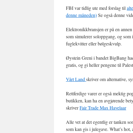
FBI var tidlig ute med forslag til
alt
denne måneden)
Se også denne video
Elektronikkbransjen er på en annen 
som simulerer soloppgang, og som i l
fuglekvitter eller bølgeskvulp.
Øystein Greni i bandet BigBang hadd
gratis, og gi heller pengene til Pale
Vårt Land
skriver om alternative, s
Rettferdige varer er også mektig po
butikken, kan ha en avgjørende betyd
skriver
Fair Trade Max Havelaar
Alle vet at det egentlig er tanken s
som kan gis i julegave. What’s hot, 