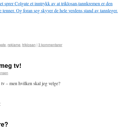
et sprer Colgate et inntrykk av at triklosan-tannkremen er den
e tenner. Og foran seg skyver de hele verdens stand av tannleger.
gate
,
reklame
,
triklosan
|
3 kommentarer
 meg tv!
ansen
 tv – men hvilken skal jeg velge?
r
fre?