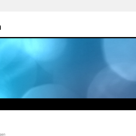
n
sen