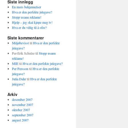
Siste innlegg
En mors bekjennelser
Hva er den perfekte julegave?
Stopp usann reklame!
Hjelp – jeg skal kjøpe meg tv!
Hva er du villig til å ofre?
Siste kommentarer
Miljøbevisst
til
Hva er den perfekte
julegave?
Per-Erik Schulze
til
Stopp usann
reklame!
MIE
til
Hva er den perfekte julegave?
Per Persson
til
Hva er den perfekte
julegave?
Julia Dahr
til
Hva er den perfekte
julegave?
Arkiv
desember 2007
november 2007
oktober 2007
september 2007
august 2007