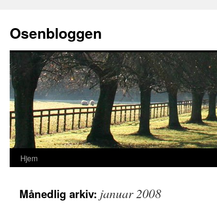
Osenbloggen
Hjem
Hopp
til
januar 2008
Månedlig arkiv:
innhold