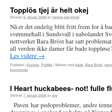
Topplös tjej är helt okej
Skrevet
9. januar 2008
av
nareas sae-khow
Nå er det endelig blitt fritt frem for å b
svømmehall i Sundsvall i nabolandet Sver
nettverket Bara Bröst har satt problema
all verden ikke damer får bade toppløs
Les videre
→
Publisert i
Kuriosa
,
Politikk
|
Merket med
bade
,
Bara Bröst
,
dam
kommentar
I Heart huckabees- not! fulle f
Skrevet
7. januar 2008
av
are
Paven har pedoproblemer, andre tenner