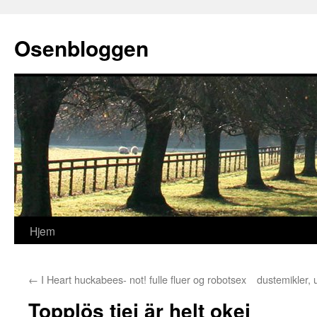
Osenbloggen
Hjem
Hopp
til
←
I Heart huckabees- not! fulle fluer og robotsex
dustemikler, 
innhold
Topplös tjej är helt okej