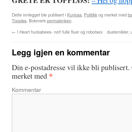
GRETE ER TOPPLØS:
– Hei og hopp
Dette innlegget ble publisert i
Kuriosa
,
Politikk
og merket med
b
Toppløs
. Bokmerk
permalenken
.
←
I Heart huckabees- not! fulle fluer og robotsex
dustemikler, 
Legg igjen en kommentar
Din e-postadresse vil ikke bli publisert.
*
merket med
Kommentar