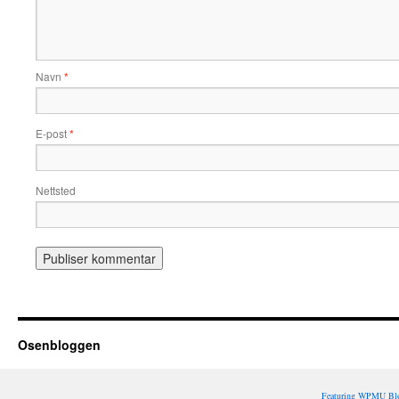
Navn
*
E-post
*
Nettsted
Osenbloggen
Featuring WPMU Blo