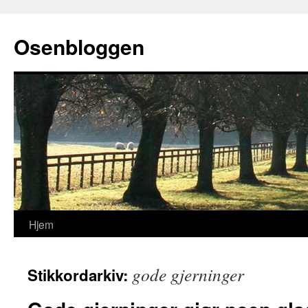
Osenbloggen
Hjem
Hopp
til
gode gjerninger
Stikkordarkiv:
innhold