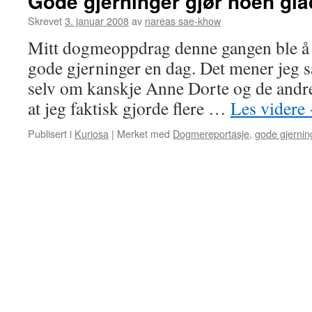
Gode gjerninger gjør noen gla
Skrevet
3. januar 2008
av
nareas sae-khow
Mitt dogmeoppdrag denne gangen ble å s
gode gjerninger en dag. Det mener jeg sa
selv om kanskje Anne Dorte og de andre
at jeg faktisk gjorde flere …
Les videre
Publisert i
Kuriosa
|
Merket med
Dogmereportasje
,
gode gjernin