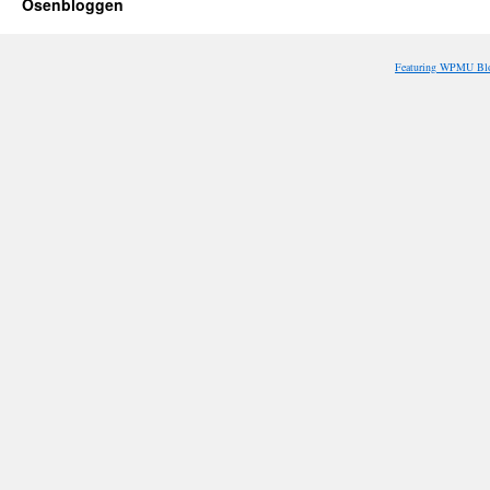
Osenbloggen
Featuring WPMU Blo