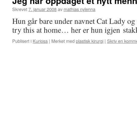
Jeg har oppdaget et nytt men
Skrevet
7. januar 2008
av
mathias nylenna
Hun går bare under navnet Cat Lady og se
try this at home… her er hun igjen stak
Publisert i
Kuriosa
|
Merket med
plastisk kirurgi
|
Skriv en komm