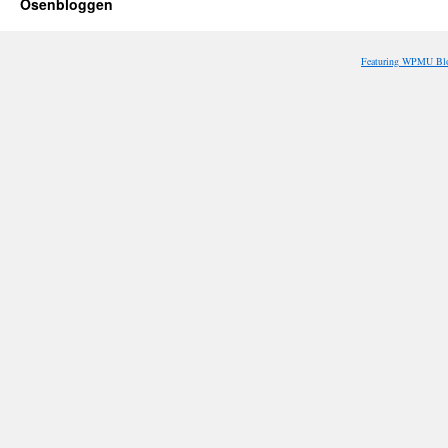
Osenbloggen
Featuring WPMU Blo