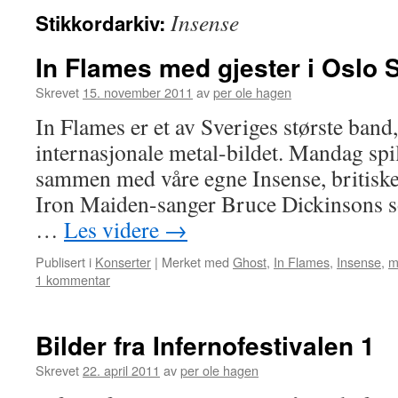
Insense
Stikkordarkiv:
innhold
In Flames med gjester i Oslo
Skrevet
15. november 2011
av
per ole hagen
In Flames er et av Sveriges største band,
internasjonale metal-bildet. Mandag spi
sammen med våre egne Insense, britisk
Iron Maiden-sanger Bruce Dickinsons s
…
Les videre
→
Publisert i
Konserter
|
Merket med
Ghost
,
In Flames
,
Insense
,
m
1 kommentar
Bilder fra Infernofestivalen 1
Skrevet
22. april 2011
av
per ole hagen