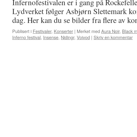
Infernofestivalen er i gang på Rockefelle
Lydverket følger Asbjørn Slettemark kon
dag. Her kan du se bilder fra flere av ko
Publisert i
Festivaler
,
Konserter
|
Merket med
Aura Noir
,
Black m
Inferno festival
,
Insense
,
Nidingr
,
Voivod
|
Skriv en kommentar