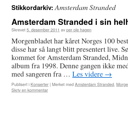
Amsterdam Stranded
Stikkordarkiv:
innhold
Amsterdam Stranded i sin hel
Skrevet
5. desember 2011
av
per ole hagen
Morgenbladet har kåret Norges 100 best
disse har så langt blitt presentert live.
kommet for Amsterdam Stranded, Midnig
album fra 1998. Denne gangen ikke me
med sangeren fra …
Les videre
→
Publisert i
Konserter
|
Merket med
Amsterdam Stranded
,
Morge
Skriv en kommentar