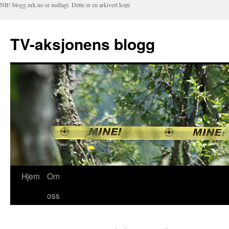
NB! blogg.nrk.no er nedlagt. Dette er en arkivert kopi
TV-aksjonens blogg
Hjem
Om
Hopp
oss
til
innhold