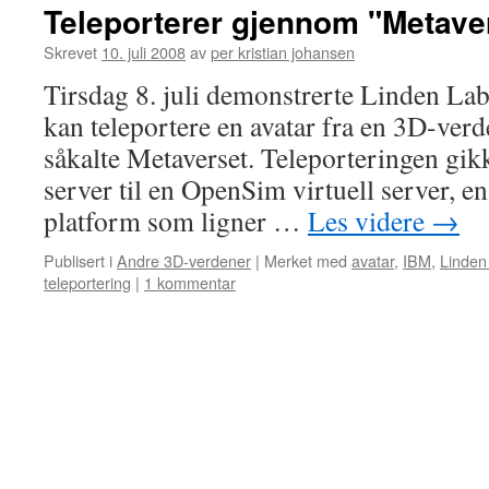
Teleporterer gjennom "Metave
Skrevet
10. juli 2008
av
per kristian johansen
Tirsdag 8. juli demonstrerte Linden L
kan teleportere en avatar fra en 3D-verde
såkalte Metaverset. Teleporteringen gikk
server til en OpenSim virtuell server, 
platform som ligner …
Les videre
→
Publisert i
Andre 3D-verdener
|
Merket med
avatar
,
IBM
,
Linden
teleportering
|
1 kommentar