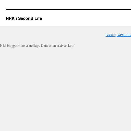
NRK i Second Life
Featuring WPMU Blo
NB! blogg.nrk.no er nedlagt. Dette er en arkivert kopi