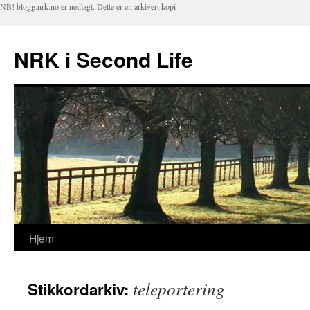
NB! blogg.nrk.no er nedlagt. Dette er en arkivert kopi
NRK i Second Life
Hjem
Hopp
til
teleportering
Stikkordarkiv:
innhold