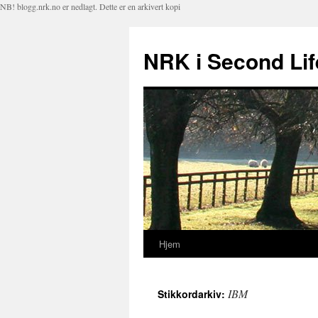
NB! blogg.nrk.no er nedlagt. Dette er en arkivert kopi
NRK i Second Lif
Hjem
Hopp
til
IBM
Stikkordarkiv:
innhold