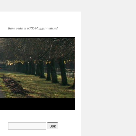
Bare enda et NRK-blogger-nettsted