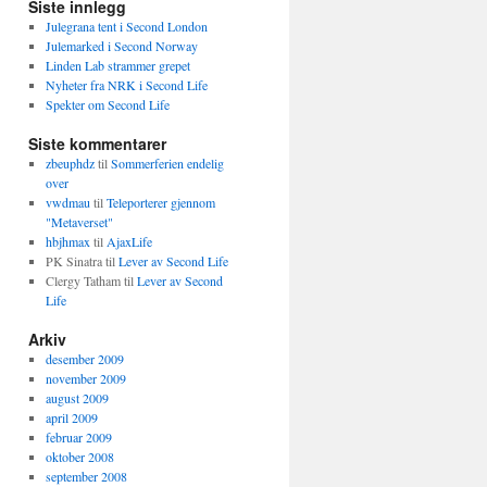
Siste innlegg
Julegrana tent i Second London
Julemarked i Second Norway
Linden Lab strammer grepet
Nyheter fra NRK i Second Life
Spekter om Second Life
Siste kommentarer
zbeuphdz
til
Sommerferien endelig
over
vwdmau
til
Teleporterer gjennom
"Metaverset"
hbjhmax
til
AjaxLife
PK Sinatra
til
Lever av Second Life
Clergy Tatham
til
Lever av Second
Life
Arkiv
desember 2009
november 2009
august 2009
april 2009
februar 2009
oktober 2008
september 2008