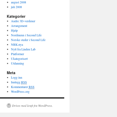
august 2008
juli 2008
Kategorier
Andre 3D-verdener
Arrangement
Hjelp
Nordmenn i Second Life
Norske steder i Second Life
NRK-øya
Nytt fra Linden Lab
Platformer
Ukategorisert
Utdanning
Meta
Logg inn
Innlegg
RSS
Kommentarer
RSS
WordPress.org
Drives med kraft fra WordPress.