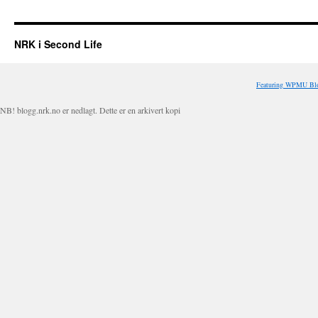
NRK i Second Life
Featuring WPMU Blo
NB! blogg.nrk.no er nedlagt. Dette er en arkivert kopi