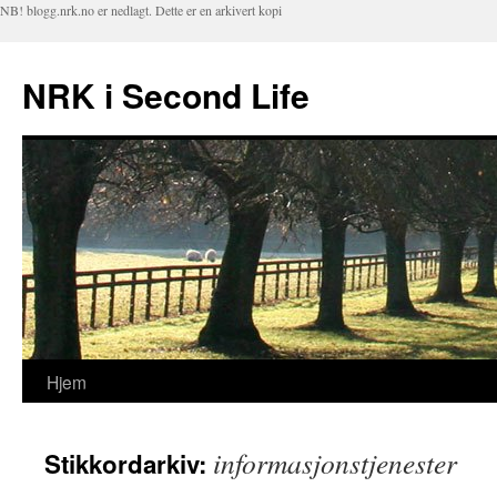
NB! blogg.nrk.no er nedlagt. Dette er en arkivert kopi
NRK i Second Life
Hjem
Hopp
til
informasjonstjenester
Stikkordarkiv:
innhold