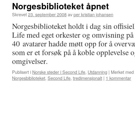
Norgesbiblioteket åpnet
Skrevet
23. september 2008
av
per kristian johansen
Norgesbiblioteket holdt i dag sin offisie
Life med eget orkester og omvisning p
40 avatarer hadde møtt opp for å overvæ
som er et forsøk på å koble opplevelse o
omgivelser.
Publisert i
Norske steder i Second Life
,
Utdanning
|
Merket med
Norgesbiblioteket
,
Second Life
,
tredimensjonalt
|
1 kommentar