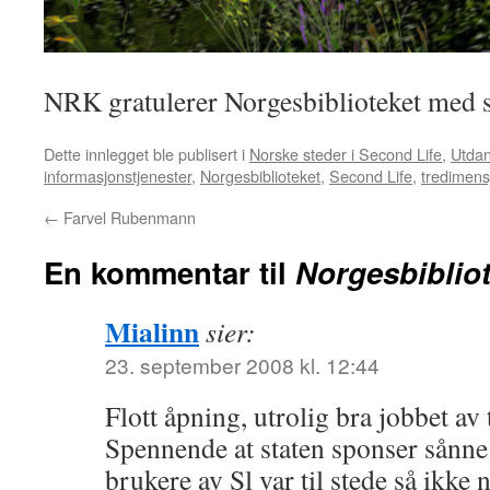
NRK gratulerer Norgesbiblioteket med s
Dette innlegget ble publisert i
Norske steder i Second Life
,
Utda
informasjonstjenester
,
Norgesbiblioteket
,
Second Life
,
tredimens
←
Farvel Rubenmann
En kommentar til
Norgesbibliot
Mialinn
sier:
23. september 2008 kl. 12:44
Flott åpning, utrolig bra jobbet a
Spennende at staten sponser sånne
brukere av Sl var til stede så ikke 