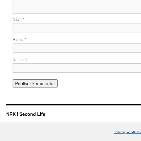
Navn
*
E-post
*
Nettsted
NRK i Second Life
Featuring WPMU Blo