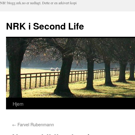
NB! blogg.nrk.no er nedlagt. Dette er en arkivert kopi
NRK i Second Life
Hjem
Hopp
til
←
Farvel Rubenmann
innhold