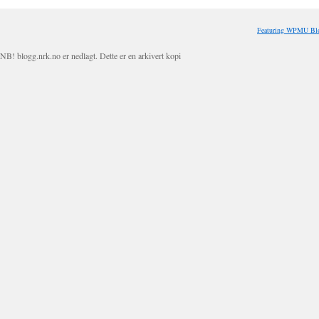
Featuring WPMU Blo
NB! blogg.nrk.no er nedlagt. Dette er en arkivert kopi