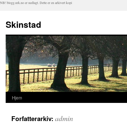
NB! blogg.nrk.no er nedlagt. Dette er en arkivert kopi
Skinstad
Hjem
Hopp
til
admin
Forfatterarkiv:
innhold