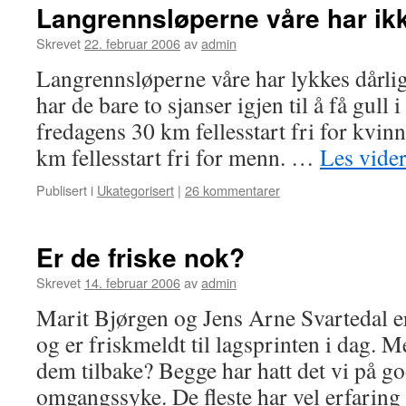
Langrennsløperne våre har ikk
Skrevet
22. februar 2006
av
admin
Langrennsløperne våre har lykkes dårlig
har de bare to sjanser igjen til å få gull 
fredagens 30 km fellesstart fri for kvi
km fellesstart fri for menn. …
Les vide
Publisert i
Ukategorisert
|
26 kommentarer
Er de friske nok?
Skrevet
14. februar 2006
av
admin
Marit Bjørgen og Jens Arne Svartedal er
og er friskmeldt til lagsprinten i dag.
dem tilbake? Begge har hatt det vi på go
omgangssyke. De fleste har vel erfarin