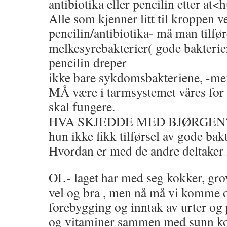
antibiotika eller pencilin etter at<
Alle som kjenner litt til kroppen vet
pencilin/antibiotika- må man tilfø
melkesyrebakterier( gode bakterier
pencilin dreper
ikke bare sykdomsbakteriene, -m
MÅ være i tarmsystemet våres 
skal fungere.
HVA SKJEDDE MED BJØRGEN? Sk
hun ikke fikk tilførsel av gode bak
Hvordan er med de andre deltaker
OL- laget har med seg kokker, grov
vel og bra , men nå må vi komme o
forebygging og inntak av urter og 
og vitaminer sammen med sunn ko