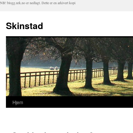
NB! blogg.nrk.no er nedlagt. Dette er en arkivert kopi
Skinstad
Hjem
Hopp
til
innhold