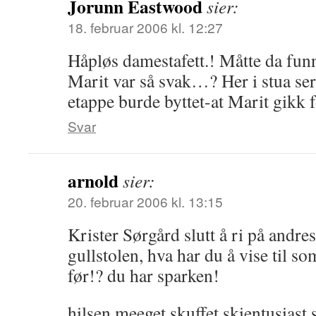
Jorunn Eastwood
sier:
18. februar 2006 kl. 12:27
Håpløs damestafett.! Måtte da funnet
Marit var så svak…? Her i stua ser 
etappe burde byttet-at Marit gikk fø
Svar
arnold
sier:
20. februar 2006 kl. 13:15
Krister Sørgård slutt å ri på andre
gullstolen, hva har du å vise til so
før!? du har sparken!
hilsen meeget skuffet skientusiast 