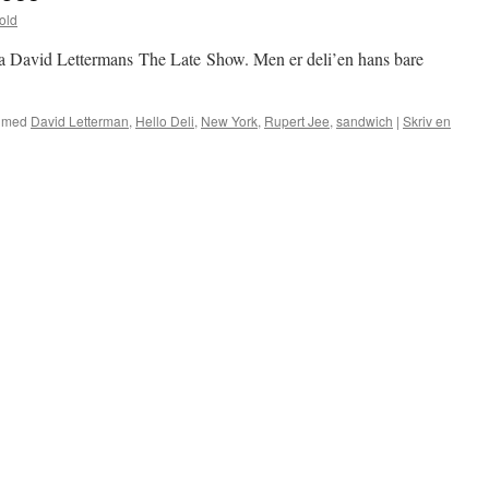
old
 fra David Lettermans The Late Show. Men er deli’en hans bare
 med
David Letterman
,
Hello Deli
,
New York
,
Rupert Jee
,
sandwich
|
Skriv en