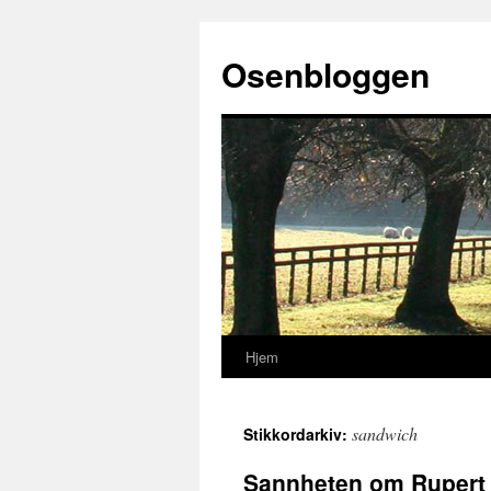
Osenbloggen
Hjem
Hopp
til
sandwich
Stikkordarkiv:
innhold
Sannheten om Rupert