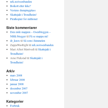
nrk.no/osenbanden
Boikott eller ikke?
Vestens dumpingplass
Skattejakt i Trondheim!
Piratkopier for millioner
Siste kommentarer
Den røde mappen – Osenbloggen –
NRK-blogger
til
Få se mappa mi!
dr_knox
til
Så som i himmelen
ZappaWasRight
til
nrk.no/osenbanden
Mari Aftret Mørtvedt
til
Skattejakt i
Trondheim!
Arne Flekstad
til
Skattejakt i
Trondheim!
Arkiv
mars 2008
februar 2008
januar 2008
desember 2007
november 2007
Kategorier
Forbruk