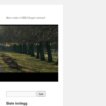
Bare enda et NRK-blogger-nettsted
Siste innlegg