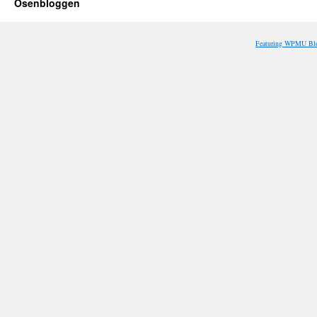
Osenbloggen
Featuring WPMU Blo