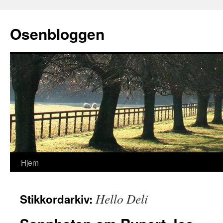
Osenbloggen
Hjem
Hopp
til
Hello Deli
Stikkordarkiv:
innhold