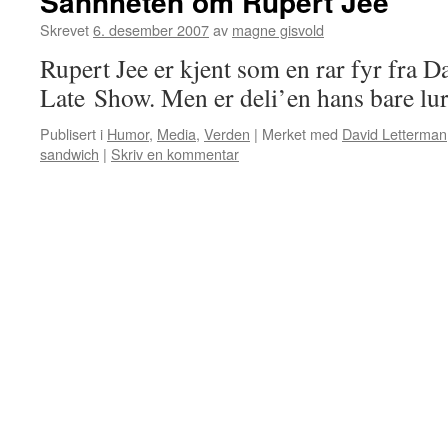
Sannheten om Rupert Jee
Skrevet
6. desember 2007
av
magne gisvold
Rupert Jee er kjent som en rar fyr fra 
Late Show. Men er deli’en hans bare lur
Publisert i
Humor
,
Media
,
Verden
|
Merket med
David Letterman
sandwich
|
Skriv en kommentar