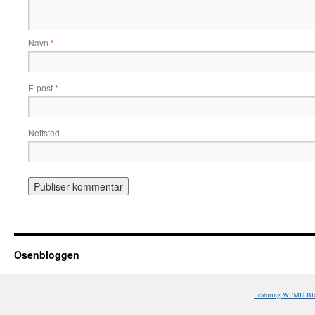
Navn
*
E-post
*
Nettsted
Osenbloggen
Featuring WPMU Blo