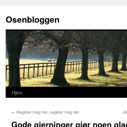
Osenbloggen
Hjem
Hopp
til
←
Register meg her, register meg der
Je
innhold
Gode gjerninger gjør noen gla