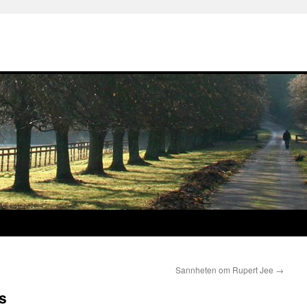
Sannheten om Rupert Jee
→
s