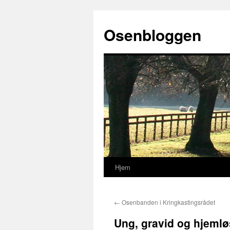
Osenbloggen
Hjem
Hopp
til
←
Osenbanden i Kringkastingsrådet
innhold
Ung, gravid og hjemlø