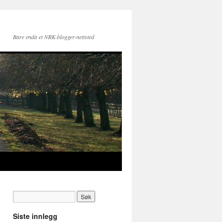
Bare enda et NRK-blogger-nettsted
Siste innlegg