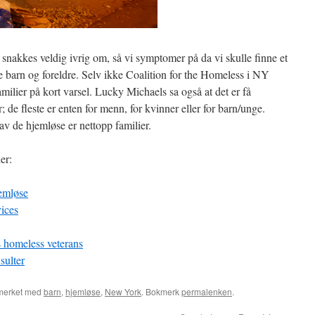
 snakkes veldig ivrig om, så vi symptomer på da vi skulle finne et
fe barn og foreldre. Selv ikke Coalition for the Homeless i NY
milier på kort varsel. Lucky Michaels sa også at det er få
r; de fleste er enten for menn, for kvinner eller for barn/unge.
t av de hjemløse er nettopp familier.
er:
emløse
ices
 homeless veterans
sulter
merket med
barn
,
hjemløse
,
New York
. Bokmerk
permalenken
.