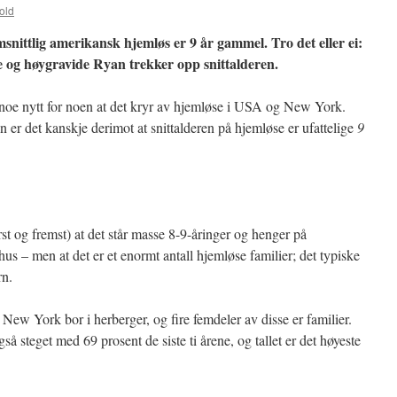
old
nittlig amerikansk hjemløs er 9 år gammel. Tro det eller ei:
e og høygravide Ryan trekker opp snittalderen.
 noe nytt for noen at det kryr av hjemløse i USA og New York.
n er det kanskje derimot at snittalderen på hjemløse er ufattelige
9
ørst og fremst) at det står masse 8-9-åringer og henger på
s – men at det er et enormt antall hjemløse familier; det typiske
rn.
New York bor i herberger, og fire femdeler av disse er familier.
å steget med 69 prosent de siste ti årene, og tallet er det høyeste