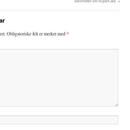
Sannheten om Rupert Jee
→
ar
*
ert.
Obligatoriske felt er merket med