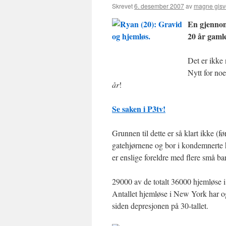
Skrevet
6. desember 2007
av
magne gisv
En gjennoms
20 år gaml
Det er ikke
Nytt for noe
år
!
Se saken i P3tv!
Grunnen til dette er så klart ikke (f
gatehjørnene og bor i kondemnerte hu
er enslige foreldre med flere små ba
29000 av de totalt 36000 hjemløse i 
Antallet hjemløse i New York har ogs
siden depresjonen på 30-tallet.