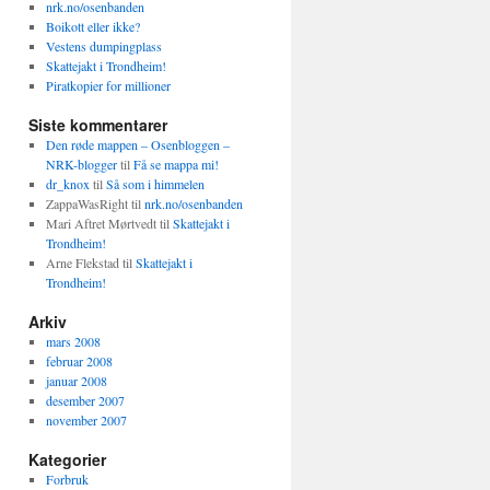
nrk.no/osenbanden
Boikott eller ikke?
Vestens dumpingplass
Skattejakt i Trondheim!
Piratkopier for millioner
Siste kommentarer
Den røde mappen – Osenbloggen –
NRK-blogger
til
Få se mappa mi!
dr_knox
til
Så som i himmelen
ZappaWasRight
til
nrk.no/osenbanden
Mari Aftret Mørtvedt
til
Skattejakt i
Trondheim!
Arne Flekstad
til
Skattejakt i
Trondheim!
Arkiv
mars 2008
februar 2008
januar 2008
desember 2007
november 2007
Kategorier
Forbruk