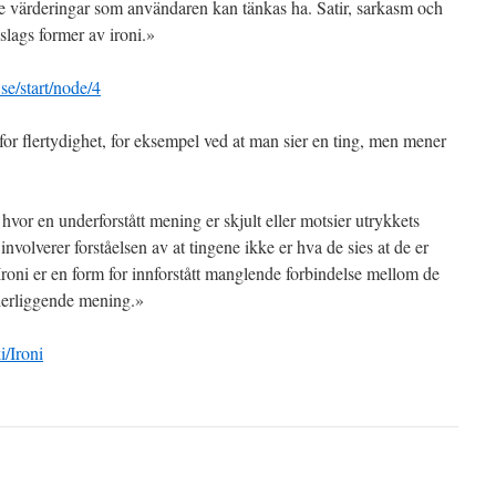
e värderingar som användaren kan tänkas ha. Satir, sarkasm och
slags former av ironi.»
se/start/node/4
k for flertydighet, for eksempel ved at man sier en ting, men mener
 hvor en underforstått mening er skjult eller motsier utrykkets
nvolverer forståelsen av at tingene ikke er hva de sies at de er
Ironi er en form for innforstått manglende forbindelse mellom de
derliggende mening.»
i/Ironi