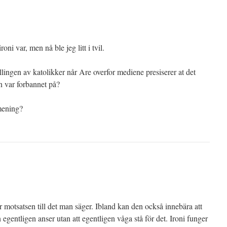
oni var, men nå ble jeg litt i tvil.
ellingen av katolikker når Are overfor mediene presiserer at det
n var forbannet på?
 mening?
 motsatsen till det man säger. Ibland kan den också innebära att
gentligen anser utan att egentligen våga stå för det. Ironi funger