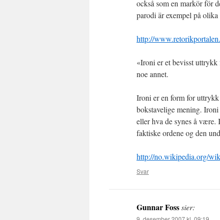
också som en markör för d
parodi är exempel på olika 
http://www.retorikportalen.
«Ironi er et bevisst uttryk
noe annet.
Ironi er en form for uttrykk
bokstavelige mening. Ironi i
eller hva de synes å være. 
faktiske ordene og den un
http://no.wikipedia.org/wik
Svar
Gunnar Foss
sier:
9. desember 2007 kl. 09:19