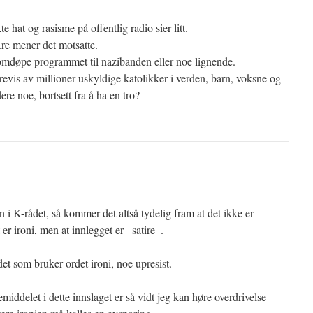
e hat og rasisme på offentlig radio sier litt.
Are mener det motsatte.
 omdøpe programmet til nazibanden eller noe lignende.
evis av millioner uskyldige katolikker i verden, barn, voksne og
re noe, bortsett fra å ha en tro?
i K-rådet, så kommer det altså tydelig fram at det ikke er
er ironi, men at innlegget er _satire_.
et som bruker ordet ironi, noe upresist.
emiddelet i dette innslaget er så vidt jeg kan høre overdrivelse