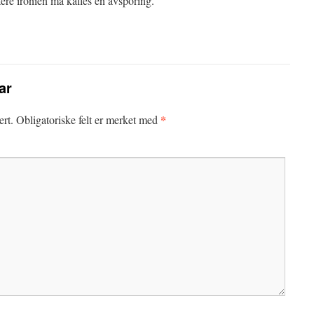
utere ironien må kalles en avsporing.
ar
*
ert.
Obligatoriske felt er merket med