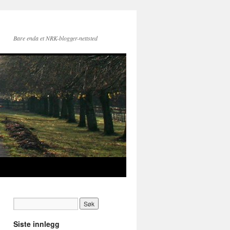
Bare enda et NRK-blogger-nettsted
Siste innlegg