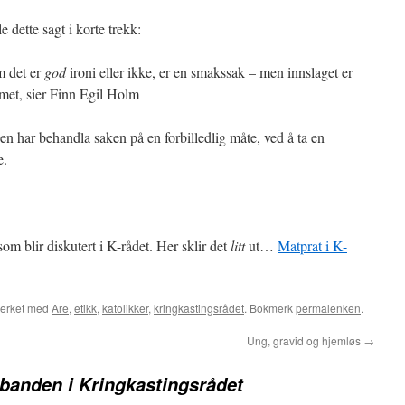
e dette sagt i korte trekk:
Om det er
god
ironi eller ikke, er en smakssak – men innslaget er
mmet, sier Finn Egil Holm
en har behandla saken på en forbilledlig måte, ved å ta en
e.
m blir diskutert i K-rådet. Her sklir det
litt
ut…
Matprat i K-
erket med
Are
,
etikk
,
katolikker
,
kringkastingsrådet
. Bokmerk
permalenken
.
Ung, gravid og hjemløs
→
banden i Kringkastingsrådet