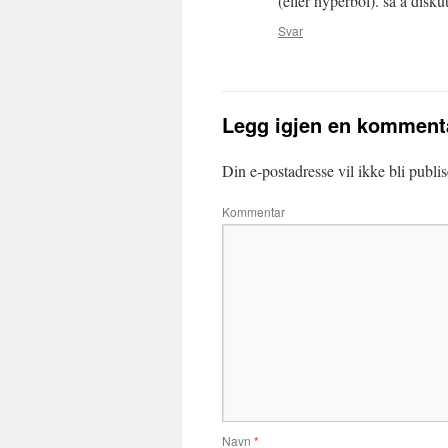
(eller hyperbol). så å disk
Svar
Legg igjen en komment
Din e-postadresse vil ikke bli publis
Kommentar
Navn
*