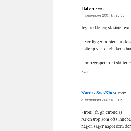
Halvor
sier:
7. desember 2007 kl. 23:35
Jeg trodde jeg skjønte hva ir
Hvor ligger ironien i utskj
nettopp var katolikkene ha
Har begrepet ironi skiftet
Svar
Nareas Sae-Khow
sier:
8. desember 2007 kl. 01:53
«Ironi (fr. gr. eironeia)
Är en trop som ofta innebär
någon säger något som den e