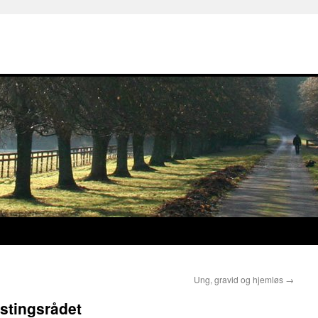
Ung, gravid og hjemløs
→
stingsrådet