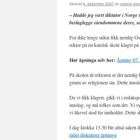
Skrevet
6. desember 2007
av
magne gisv
–
Hadde jeg vært diktator i Norge s
s
beslaglegge eiendommene deres,
For ikke lenge siden fikk nemlig O
rektor på en katolsk skole klaget p
Hør åpninga selv her:
Åpning 07.
På skolen til rektoren er det nemlig
grunn av religionen sin. Dette innsl
Da vi fikk klagen, gikk vi i redaksj
innslag, og må tolkes som det. Vi s
vi likevel stod for innholdet. Dette s
I dag klokka 13.30 ble altså saken 
rådet diskuterer åpninga