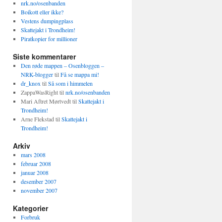
nrk.no/osenbanden
Boikott eller ikke?
Vestens dumpingplass
Skattejakt i Trondheim!
Piratkopier for millioner
Siste kommentarer
Den røde mappen – Osenbloggen –
NRK-blogger
til
Få se mappa mi!
dr_knox
til
Så som i himmelen
ZappaWasRight
til
nrk.no/osenbanden
Mari Aftret Mørtvedt
til
Skattejakt i
Trondheim!
Arne Flekstad
til
Skattejakt i
Trondheim!
Arkiv
mars 2008
februar 2008
januar 2008
desember 2007
november 2007
Kategorier
Forbruk