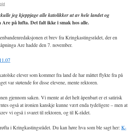
old
kulle jeg kjeppjage alle katolikker ut av hele landet og
a Are på lufta. Det falt ikke i smak hos alle.
senbandenredaksjonen et brev fra Kringkastingsrådet, der en
å åpninga Are hadde den 7. november.
11.07
 katolske elever som kommer fra land de har måttet flykte fra på
aget var støtende for disse elevene, mente rektoren.
onen gjennom saken. Vi mente at det helt åpenbart er et satirisk
yntes også at ironien kanskje kunne vært enda tydeligere – men at
krev vi også i svaret til rektoren, og til K-rådet.
drøfta i Kringkastingsrådet. Du kan høre hva som ble sagt her:
K-