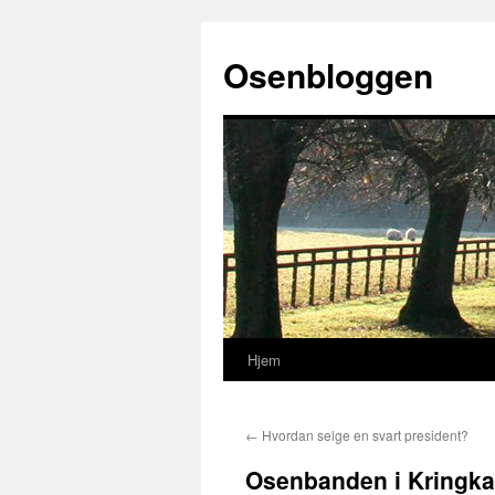
Osenbloggen
Hjem
Hopp
til
←
Hvordan selge en svart president?
innhold
Osenbanden i Kringka