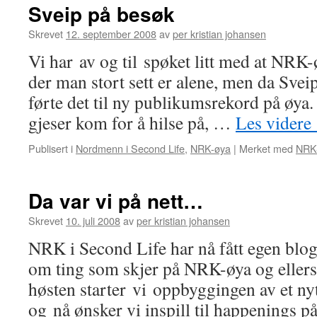
Sveip på besøk
Skrevet
12. september 2008
av
per kristian johansen
Vi har av og til spøket litt med at NRK-ø
der man stort sett er alene, men da Svei
førte det til ny publikumsrekord på øy
gjeser kom for å hilse på, …
Les videre
Publisert i
Nordmenn i Second Life
,
NRK-øya
|
Merket med
NRK
Da var vi på nett…
Skrevet
10. juli 2008
av
per kristian johansen
NRK i Second Life har nå fått egen blogg
om ting som skjer på NRK-øya og ellers 
høsten starter vi oppbyggingen av et ny
og nå ønsker vi inspill til happenings 