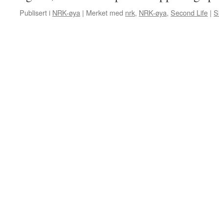
Publisert i
NRK-øya
|
Merket med
nrk
,
NRK-øya
,
Second Life
|
S