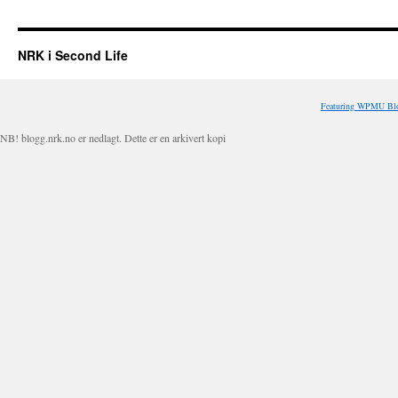
NRK i Second Life
Featuring WPMU Blo
NB! blogg.nrk.no er nedlagt. Dette er en arkivert kopi