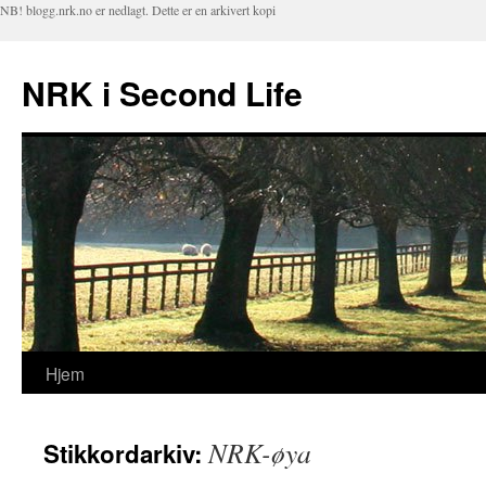
NB! blogg.nrk.no er nedlagt. Dette er en arkivert kopi
NRK i Second Life
Hjem
Hopp
til
NRK-øya
Stikkordarkiv:
innhold