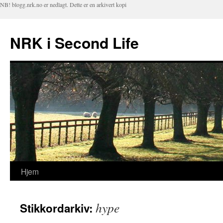
NB! blogg.nrk.no er nedlagt. Dette er en arkivert kopi
NRK i Second Life
Hjem
Hopp
til
hype
Stikkordarkiv:
innhold