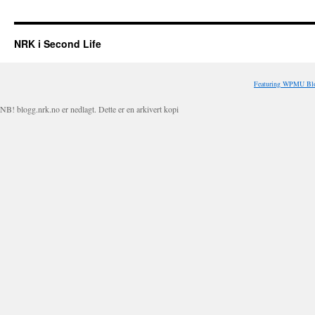
NRK i Second Life
Featuring WPMU Blo
NB! blogg.nrk.no er nedlagt. Dette er en arkivert kopi