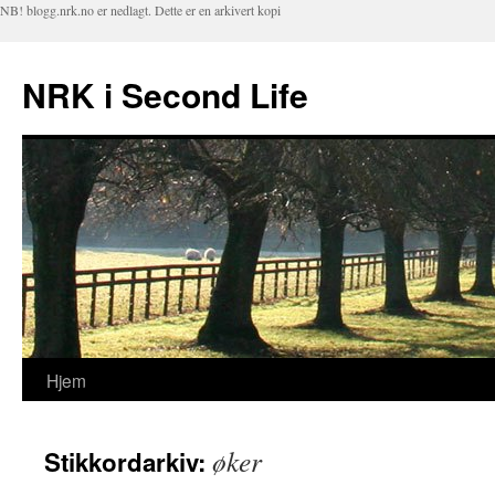
NB! blogg.nrk.no er nedlagt. Dette er en arkivert kopi
NRK i Second Life
Hjem
Hopp
til
øker
Stikkordarkiv:
innhold