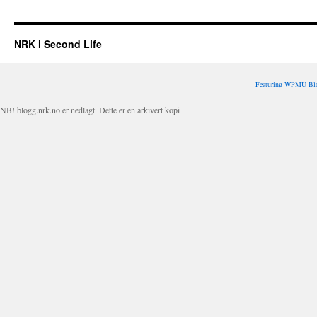
NRK i Second Life
Featuring WPMU Blo
NB! blogg.nrk.no er nedlagt. Dette er en arkivert kopi