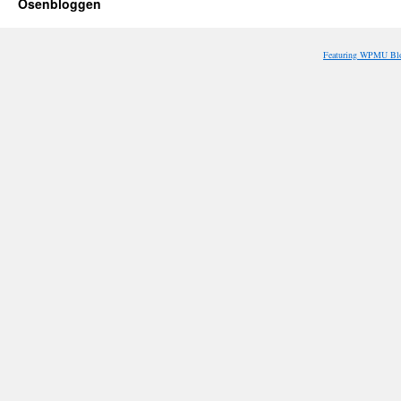
Osenbloggen
Featuring WPMU Blo