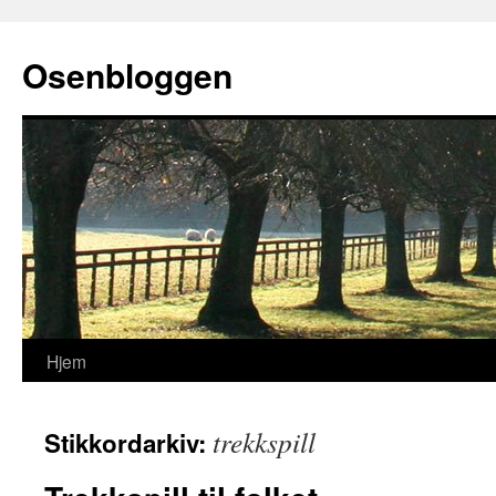
Osenbloggen
Hjem
Hopp
til
trekkspill
Stikkordarkiv:
innhold