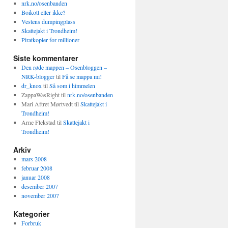
nrk.no/osenbanden
Boikott eller ikke?
Vestens dumpingplass
Skattejakt i Trondheim!
Piratkopier for millioner
Siste kommentarer
Den røde mappen – Osenbloggen –
NRK-blogger
til
Få se mappa mi!
dr_knox
til
Så som i himmelen
ZappaWasRight
til
nrk.no/osenbanden
Mari Aftret Mørtvedt
til
Skattejakt i
Trondheim!
Arne Flekstad
til
Skattejakt i
Trondheim!
Arkiv
mars 2008
februar 2008
januar 2008
desember 2007
november 2007
Kategorier
Forbruk