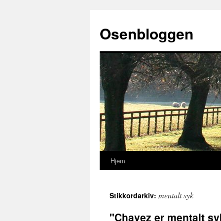
Osenbloggen
Hjem
Hopp
til
mentalt syk
Stikkordarkiv:
innhold
"Chavez er mentalt sy