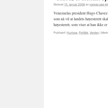
Skrevet
10. januar 2008
av
nareas sae-k
Venezuelas president Hugo Chavez e
som nå vil at landets høyesterett ska
høyesterett, som viser at han ikke 
Publisert i
Kuriosa
,
Politikk
,
Verden
|
Merk