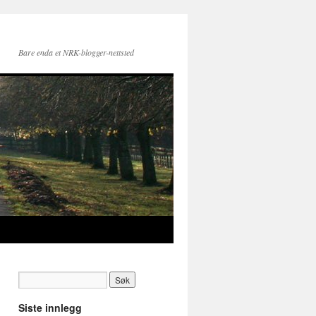
Bare enda et NRK-blogger-nettsted
Siste innlegg