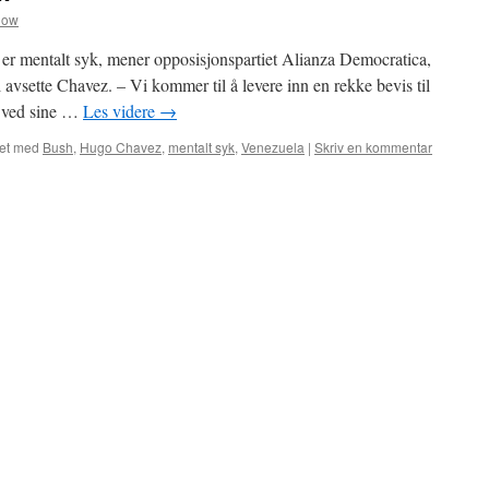
how
r mentalt syk, mener opposisjonspartiet Alianza Democratica,
l avsette Chavez. – Vi kommer til å levere inn en rekke bevis til
er ved sine …
Les videre
→
et med
Bush
,
Hugo Chavez
,
mentalt syk
,
Venezuela
|
Skriv en kommentar